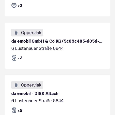
2
x
Oppervlak
da emobil GmbH & Co KG/5c89c485-d85d-42bd-bd2b-d2605b47dd4f
6 Lustenauer Straße 6844
2
x
Oppervlak
da emobil - DISK Altach
6 Lustenauer Straße 6844
2
x