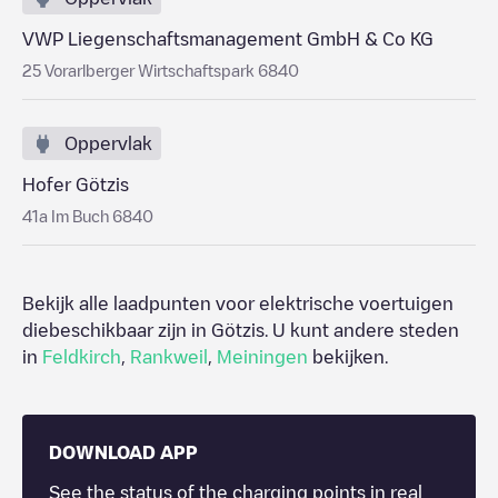
VWP Liegenschaftsmanagement GmbH & Co KG
25 Vorarlberger Wirtschaftspark 6840
Oppervlak
Hofer Götzis
41a Im Buch 6840
Bekijk alle laadpunten voor elektrische voertuigen
diebeschikbaar zijn in
Götzis
. U kunt andere steden
in
Feldkirch
,
Rankweil
,
Meiningen
bekijken.
DOWNLOAD APP
See the status of the charging points in real