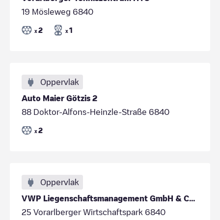
19 Mösleweg 6840
2
1
x
x
Oppervlak
Auto Maier Götzis 2
88 Doktor-Alfons-Heinzle-Straße 6840
2
x
Oppervlak
VWP Liegenschaftsmanagement GmbH & Co KG
25 Vorarlberger Wirtschaftspark 6840