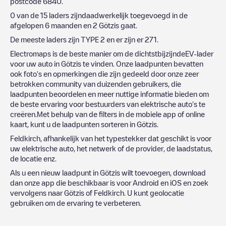
postcode
6840
.
0
van de
15
laders zijndaadwerkelijk toegevoegd in de
afgelopen 6 maanden en
2
Götzis
gaat.
De meeste laders zijn
TYPE 2
en er zijn er
271
.
Electromaps is de beste manier om de dichtstbijzijndeEV-lader
voor uw auto in
Götzis
te vinden. Onze laadpunten bevatten
ook foto's en opmerkingen die zijn gedeeld door onze zeer
betrokken community van duizenden gebruikers, die
laadpunten beoordelen en meer nuttige informatie bieden om
de beste ervaring voor bestuurders van elektrische auto's te
creëren.Met behulp van de filters in de mobiele app of online
kaart, kunt u de laadpunten sorteren in
Götzis
.
Feldkirch
, afhankelijk van het typestekker dat geschikt is voor
uw elektrische auto, het netwerk of de provider, de laadstatus,
de locatie enz.
Als u een nieuw laadpunt in
Götzis
wilt toevoegen, download
dan onze app die beschikbaar is voor Android en iOS en zoek
vervolgens naar
Götzis
of
Feldkirch
. U kunt geolocatie
gebruiken om de ervaring te verbeteren.