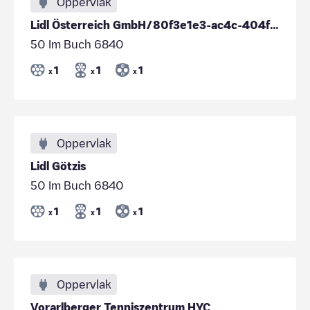
Oppervlak
Lidl Österreich GmbH/80f3e1e3-ac4c-404f-b1b8-39c86170b67a
50 Im Buch 6840
1
1
1
x
x
x
Oppervlak
Lidl Götzis
50 Im Buch 6840
1
1
1
x
x
x
Oppervlak
Vorarlberger Tenniszentrum HYC