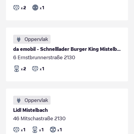
2
1
x
x
Oppervlak
da emobil - Schnelllader Burger King Mistelbach
6 Ernstbrunnerstraße 2130
2
1
x
x
Oppervlak
Lidl Mistelbach
46 Mitschastraße 2130
1
1
1
x
x
x