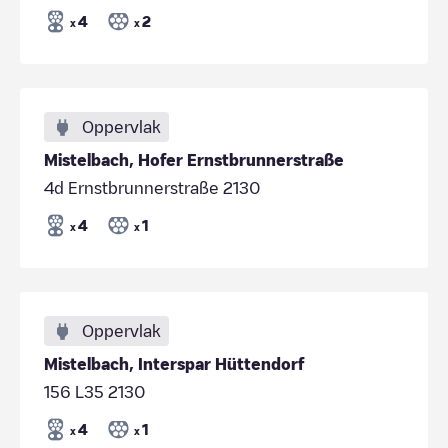
4
2
x
x
Oppervlak
Mistelbach, Hofer Ernstbrunnerstraße
4d Ernstbrunnerstraße 2130
4
1
x
x
Oppervlak
Mistelbach, Interspar Hüttendorf
156 L35 2130
4
1
x
x