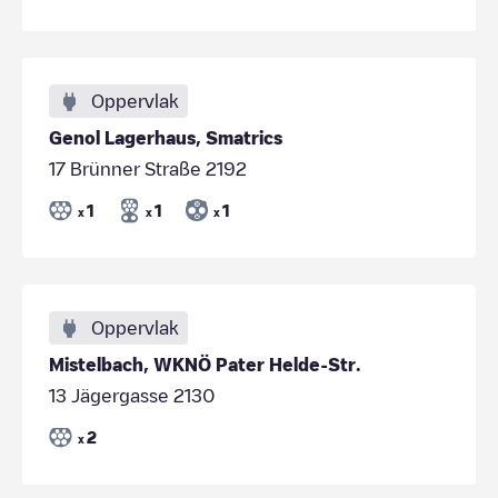
Oppervlak
Genol Lagerhaus, Smatrics
17 Brünner Straße 2192
1
1
1
x
x
x
Oppervlak
Mistelbach, WKNÖ Pater Helde-Str.
13 Jägergasse 2130
2
x