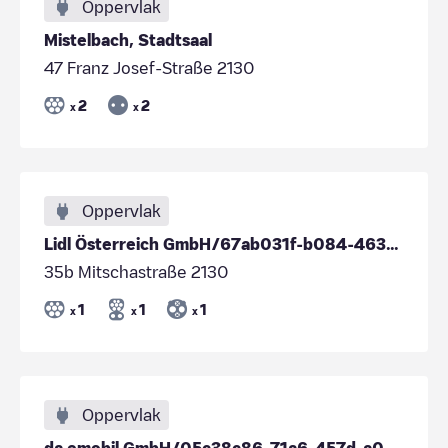
Oppervlak
Mistelbach, Stadtsaal
47 Franz Josef-Straße 2130
2
2
x
x
Oppervlak
Lidl Österreich GmbH/67ab031f-b084-4637-8932-bd68a3475e02
35b Mitschastraße 2130
1
1
1
x
x
x
Oppervlak
da emobil GmbH/05c38c86-71a6-457d-a0a5-1f732f47c909