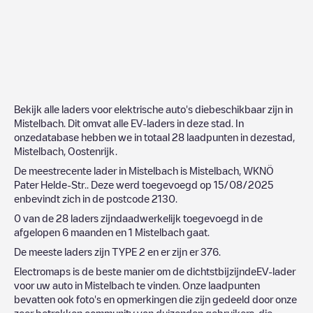
Bekijk alle laders voor elektrische auto's diebeschikbaar zijn in
Mistelbach
. Dit omvat alle EV-laders in deze stad. In
onzedatabase hebben we in totaal
28
laadpunten in dezestad,
Mistelbach
,
Oostenrijk
.
De meestrecente lader in
Mistelbach
is
Mistelbach, WKNÖ
Pater Helde-Str.
. Deze werd toegevoegd op
15/08/2025
enbevindt zich in de postcode
2130
.
0
van de
28
laders zijndaadwerkelijk toegevoegd in de
afgelopen 6 maanden en
1
Mistelbach
gaat.
De meeste laders zijn
TYPE 2
en er zijn er
376
.
Electromaps is de beste manier om de dichtstbijzijndeEV-lader
voor uw auto in
Mistelbach
te vinden. Onze laadpunten
bevatten ook foto's en opmerkingen die zijn gedeeld door onze
zeer betrokken community van duizenden gebruikers, die