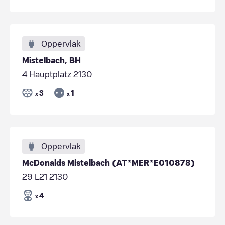
Oppervlak
Mistelbach, BH
4 Hauptplatz 2130
3
1
x
x
Oppervlak
McDonalds Mistelbach (AT*MER*E010878)
29 L21 2130
4
x