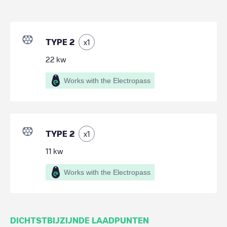
TYPE 2
x
1
22
kw
Works with the Electropass
TYPE 2
x
1
11
kw
Works with the Electropass
DICHTSTBIJZIJNDE LAADPUNTEN