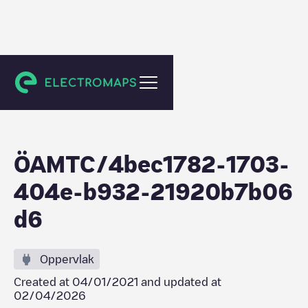
Unknown city (temporary)
ÖAMTC/4bec1782-1703-
404e-b932-21920b7b06
d6
Oppervlak
Created at
04/01/2021
and updated at
02/04/2026