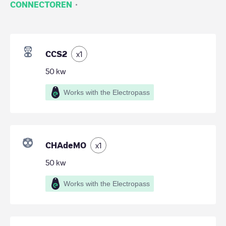
·
CONNECTOREN
CCS2
x
1
50
kw
Works with the Electropass
CHAdeMO
x
1
50
kw
Works with the Electropass