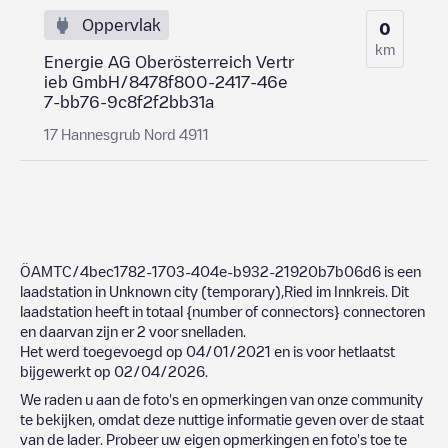
Oppervlak
0
km
Energie AG Oberösterreich Vertr
ieb GmbH/8478f800-2417-46e
7-bb76-9c8f2f2bb31a
17 Hannesgrub Nord 4911
ÖAMTC/4bec1782-1703-404e-b932-21920b7b06d6
is een
laadstation in
Unknown city (temporary)
,
Ried im Innkreis
. Dit
laadstation heeft in totaal
{number of connectors}
connectoren
en daarvan zijn er
2
voor snelladen.
Het werd toegevoegd op
04/01/2021
en is voor hetlaatst
bijgewerkt op
02/04/2026
.
We raden u aan de foto's en opmerkingen van onze community
te bekijken, omdat deze nuttige informatie geven over de staat
van de lader. Probeer uw eigen opmerkingen en foto's toe te