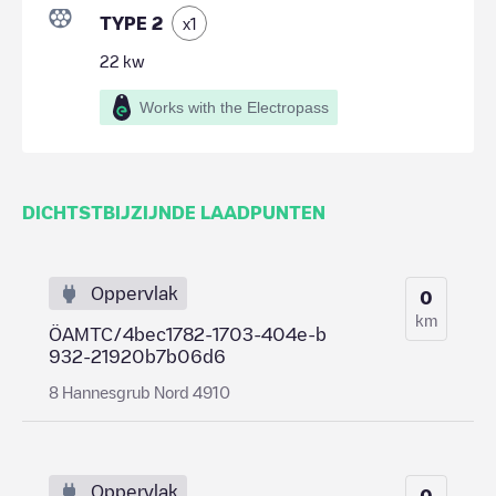
TYPE 2
x
1
22
kw
Works with the Electropass
DICHTSTBIJZIJNDE LAADPUNTEN
Oppervlak
0
km
ÖAMTC/4bec1782-1703-404e-b
932-21920b7b06d6
8 Hannesgrub Nord 4910
Oppervlak
0