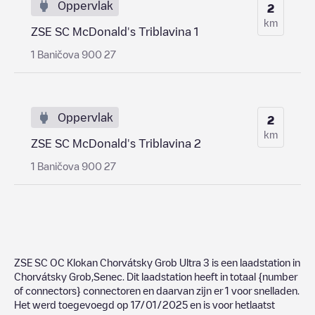
Oppervlak
2
km
ZSE SC McDonald's Triblavina 1
1 Baničova 900 27
Oppervlak
2
km
ZSE SC McDonald's Triblavina 2
1 Baničova 900 27
ZSE SC OC Klokan Chorvátsky Grob Ultra 3
is een laadstation in
Chorvátsky Grob
,
Senec
. Dit laadstation heeft in totaal
{number
of connectors}
connectoren en daarvan zijn er
1
voor snelladen.
Het werd toegevoegd op
17/01/2025
en is voor hetlaatst