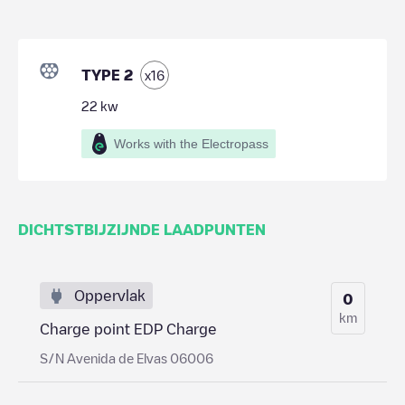
TYPE 2
x
16
22
kw
Works with the Electropass
DICHTSTBIJZIJNDE LAADPUNTEN
Oppervlak
0
km
Charge point EDP Charge
S/N Avenida de Elvas 06006