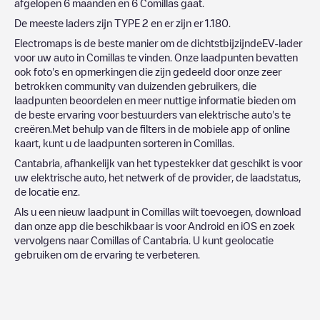
afgelopen 6 maanden en
6
Comillas
gaat.
De meeste laders zijn
TYPE 2
en er zijn er
1.180
.
Electromaps is de beste manier om de dichtstbijzijndeEV-lader
voor uw auto in
Comillas
te vinden. Onze laadpunten bevatten
ook foto's en opmerkingen die zijn gedeeld door onze zeer
betrokken community van duizenden gebruikers, die
laadpunten beoordelen en meer nuttige informatie bieden om
de beste ervaring voor bestuurders van elektrische auto's te
creëren.Met behulp van de filters in de mobiele app of online
kaart, kunt u de laadpunten sorteren in
Comillas
.
Cantabria
, afhankelijk van het typestekker dat geschikt is voor
uw elektrische auto, het netwerk of de provider, de laadstatus,
de locatie enz.
Als u een nieuw laadpunt in
Comillas
wilt toevoegen, download
dan onze app die beschikbaar is voor Android en iOS en zoek
vervolgens naar
Comillas
of
Cantabria
. U kunt geolocatie
gebruiken om de ervaring te verbeteren.