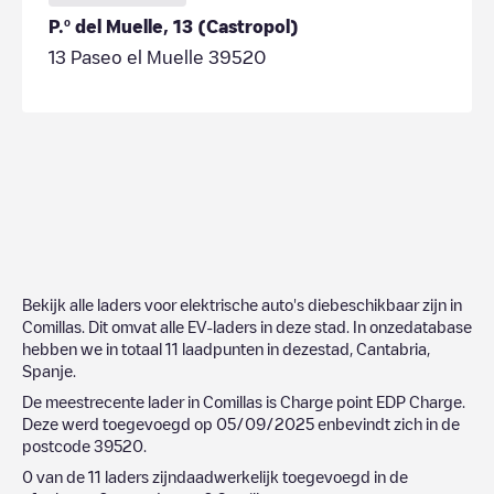
P.º del Muelle, 13 (Castropol)
13 Paseo el Muelle 39520
Bekijk alle laders voor elektrische auto's diebeschikbaar zijn in
Comillas
. Dit omvat alle EV-laders in deze stad. In onzedatabase
hebben we in totaal
11
laadpunten in dezestad,
Cantabria
,
Spanje
.
De meestrecente lader in
Comillas
is
Charge point EDP Charge
.
Deze werd toegevoegd op
05/09/2025
enbevindt zich in de
postcode
39520
.
0
van de
11
laders zijndaadwerkelijk toegevoegd in de