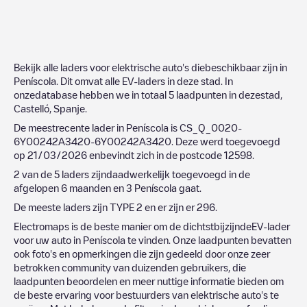
Bekijk alle laders voor elektrische auto's diebeschikbaar zijn in
Peníscola
. Dit omvat alle EV-laders in deze stad. In
onzedatabase hebben we in totaal
5
laadpunten in dezestad,
Castelló
,
Spanje
.
De meestrecente lader in
Peníscola
is
CS_Q_0020-
6Y00242A3420-6Y00242A3420
. Deze werd toegevoegd
op
21/03/2026
enbevindt zich in de postcode
12598
.
2
van de
5
laders zijndaadwerkelijk toegevoegd in de
afgelopen 6 maanden en
3
Peníscola
gaat.
De meeste laders zijn
TYPE 2
en er zijn er
296
.
Electromaps is de beste manier om de dichtstbijzijndeEV-lader
voor uw auto in
Peníscola
te vinden. Onze laadpunten bevatten
ook foto's en opmerkingen die zijn gedeeld door onze zeer
betrokken community van duizenden gebruikers, die
laadpunten beoordelen en meer nuttige informatie bieden om
de beste ervaring voor bestuurders van elektrische auto's te