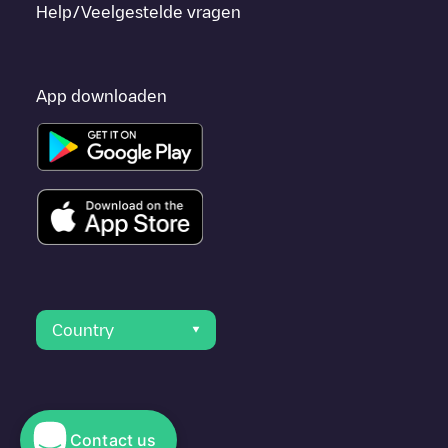
Help/Veelgestelde vragen
App downloaden
Country
Contact us
© 2023 Electromaps