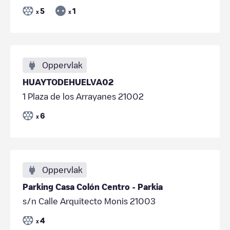
5
1
x
x
Oppervlak
HUAYTODEHUELVA02
1 Plaza de los Arrayanes 21002
6
x
Oppervlak
Parking Casa Colón Centro - Parkia
s/n Calle Arquitecto Monis 21003
4
x