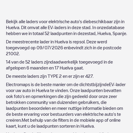
Bekijk alle laders voor elektrische auto's diebeschikbaar zijn in
Huelva
. Dit omvat alle EV-laders in deze stad. In onzedatabase
hebben we in totaal
52
laadpunten in dezestad,
Huelva
,
Spanje
.
De meestrecente lader in
Huelva
is
repsol
. Deze werd
toegevoegd op
09/07/2026
enbevindt zich in de postcode
21002
.
14
van de
52
laders zijndaadwerkelijk toegevoegd in de
afgelopen 6 maanden en
17
Huelva
gaat.
De meeste laders zijn
TYPE 2
en er zijn er
427
.
Electromaps is de beste manier om de dichtstbijzijndeEV-lader
voor uw auto in
Huelva
te vinden. Onze laadpunten bevatten
ook foto's en opmerkingen die zijn gedeeld door onze zeer
betrokken community van duizenden gebruikers, die
laadpunten beoordelen en meer nuttige informatie bieden om
de beste ervaring voor bestuurders van elektrische auto's te
creëren.Met behulp van de filters in de mobiele app of online
kaart, kunt u de laadpunten sorteren in
Huelva
.