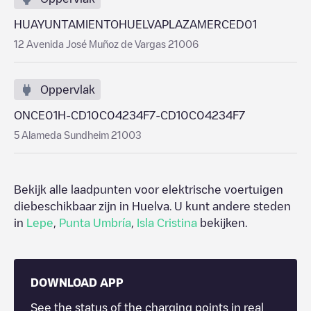
HUAYUNTAMIENTOHUELVAPLAZAMERCED01
12 Avenida José Muñoz de Vargas 21006
Oppervlak
ONCE01H-CD10C04234F7-CD10C04234F7
5 Alameda Sundheim 21003
Bekijk alle laadpunten voor elektrische voertuigen
diebeschikbaar zijn in
Huelva
. U kunt andere steden
in
Lepe
,
Punta Umbría
,
Isla Cristina
bekijken.
DOWNLOAD APP
See the status of the charging points in real