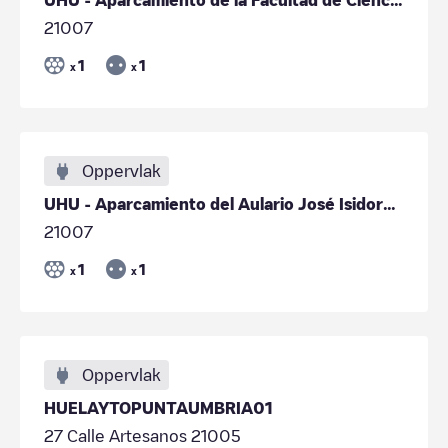
21007
1
1
x
x
Oppervlak
UHU - Aparcamiento del Aulario José Isidoro Morales
21007
1
1
x
x
Oppervlak
HUELAYTOPUNTAUMBRIA01
27 Calle Artesanos 21005