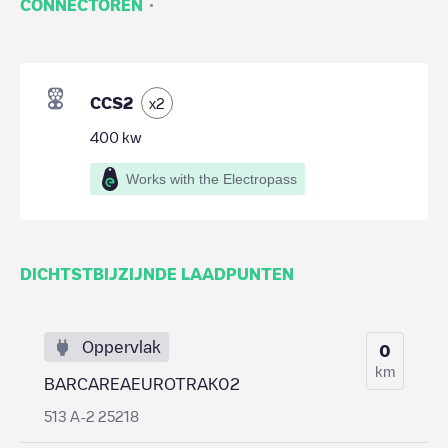
·
CONNECTOREN
CCS2
x
2
400
kw
Works with the Electropass
DICHTSTBIJZIJNDE LAADPUNTEN
Oppervlak
0
km
BARCAREAEUROTRAK02
513 A-2 25218