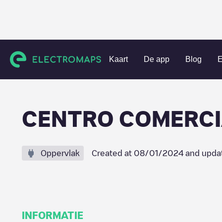
Charging stations
Spanje
Madrid
Arroyomolinos
CE
Kaart
De app
Blog
E
CENTRO COMERC
Oppervlak
Created at
08/01/2024
and upda
INFORMATIE