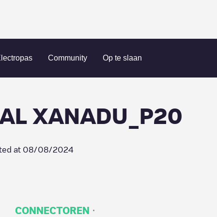
NTRO COMERCIAL XANADU_P20
lectropas
Community
Op te slaan
IAL XANADU_P20
ted at
08/08/2024
·
CONNECTOREN