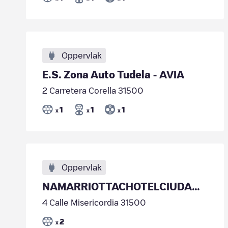
Oppervlak
E.S. Zona Auto Tudela - AVIA
2 Carretera Corella 31500
1
1
1
x
x
x
Oppervlak
NAMARRIOTTACHOTELCIUDADDETUDELA02
4 Calle Misericordia 31500
2
x