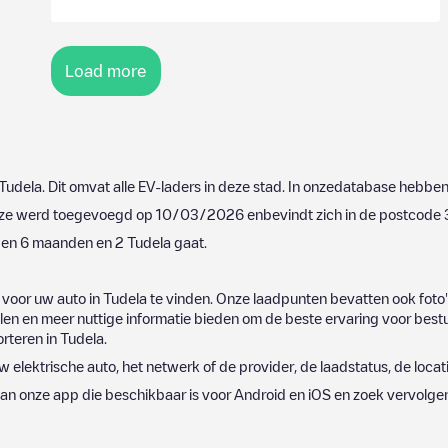
Load more
Tudela
. Dit omvat alle EV-laders in deze stad. In onzedatabase hebben
eze werd toegevoegd op
10/03/2026
enbevindt zich in de postcode
open 6 maanden en
2
Tudela
gaat.
 voor uw auto in
Tudela
te vinden. Onze laadpunten bevatten ook foto
n en meer nuttige informatie bieden om de beste ervaring voor bestu
orteren in
Tudela
.
w elektrische auto, het netwerk of de provider, de laadstatus, de locat
an onze app die beschikbaar is voor Android en iOS en zoek vervolge