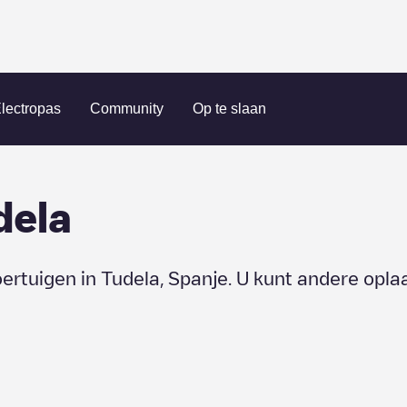
lectropas
Community
Op te slaan
dela
oertuigen in
Tudela
,
Spanje
. U kunt andere opla