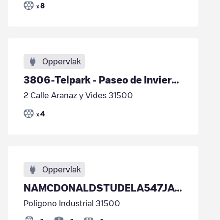
8
x
Oppervlak
3806-Telpark - Paseo de Invierno
2 Calle Aranaz y Vides 31500
4
x
Oppervlak
NAMCDONALDSTUDELA547JAVIEROSES02
Polígono Industrial 31500