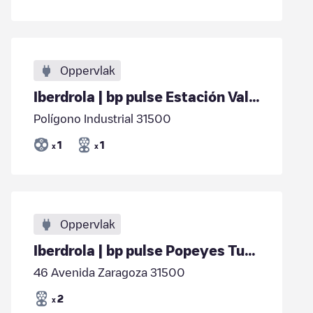
Oppervlak
Iberdrola | bp pulse Estación Valcarce Tudela 05
Polígono Industrial 31500
1
1
x
x
Oppervlak
Iberdrola | bp pulse Popeyes Tudela
46 Avenida Zaragoza 31500
2
x