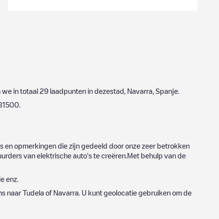
 we in totaal
29
laadpunten in dezestad,
Navarra
,
Spanje
.
31500
.
's en opmerkingen die zijn gedeeld door onze zeer betrokken
urders van elektrische auto's te creëren.Met behulp van de
ie enz.
ns naar
Tudela
of
Navarra
. U kunt geolocatie gebruiken om de