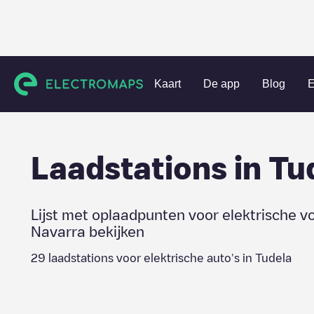
Charging stations
Spanje
Navarra
Tudela
Kaart
De app
Blog
E
Laadstations in
Tu
Lijst met oplaadpunten voor elektrische v
Navarra
bekijken
29
laadstations voor elektrische auto's in
Tudela