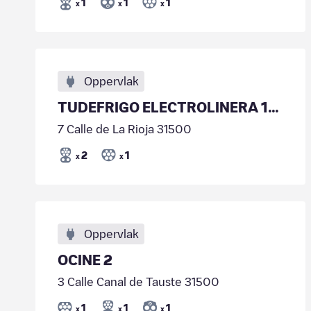
1
1
1
x
x
x
Oppervlak
TUDEFRIGO ELECTROLINERA 120 KW
7 Calle de La Rioja 31500
2
1
x
x
Oppervlak
OCINE 2
3 Calle Canal de Tauste 31500
1
1
1
x
x
x