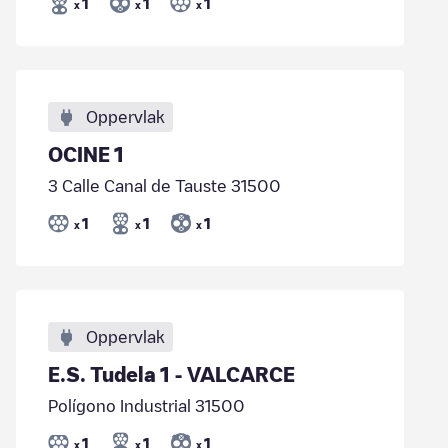
1
1
1
x
x
x
Oppervlak
OCINE 1
3 Calle Canal de Tauste 31500
1
1
1
x
x
x
Oppervlak
E.S. Tudela 1 - VALCARCE
Polígono Industrial 31500
1
1
1
x
x
x