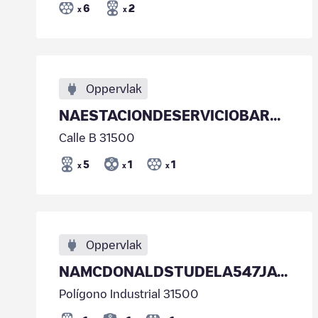
6
2
x
x
Oppervlak
NAESTACIONDESERVICIOBARDENAS03
Calle B 31500
5
1
1
x
x
x
Oppervlak
NAMCDONALDSTUDELA547JAVIEROSES01
Polígono Industrial 31500