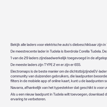
Bekijk alle laders voor elektrische auto's diebeschikbaar zijn in
De meestrecente lader in
Tudela
is
Iberdrola Corella Tudela
. D
1
van de
29
laders zijndaadwerkelijk toegevoegd in de afgel
De meeste laders zijn
TYPE 2
en er zijn er
655
.
Electromaps is de beste manier om de dichtstbijzijndeEV-lader
community van duizenden gebruikers, die laadpunten beoordele
filters in de mobiele app of online kaart, kunt u de laadpunten s
Navarra
, afhankelijk van het typestekker dat geschikt is voor u
Als u een nieuw laadpunt in
Tudela
wilt toevoegen, download d
ervaring te verbeteren.