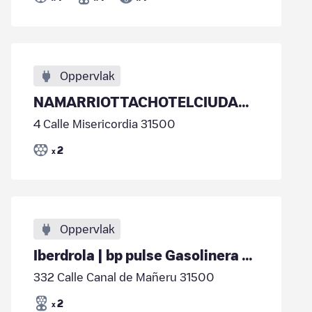
Oppervlak
NAMARRIOTTACHOTELCIUDADDETUDELA01
4 Calle Misericordia 31500
2
x
Oppervlak
Iberdrola | bp pulse Gasolinera BonÀrea - Tudela - 01
332 Calle Canal de Mañeru 31500
2
x