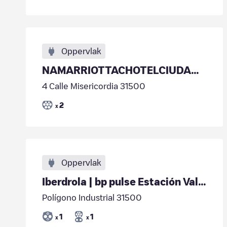
Oppervlak
NAMARRIOTTACHOTELCIUDADDETUDELA02
4 Calle Misericordia 31500
2
x
Oppervlak
Iberdrola | bp pulse Estación Valcarce Tudela 04
Polígono Industrial 31500
1
1
x
x