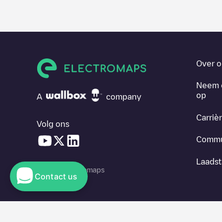
Over o
Neem 
op
A
company
Carriè
Volg ons
Commu
Laadst
© 2026 Electromaps
Contact us