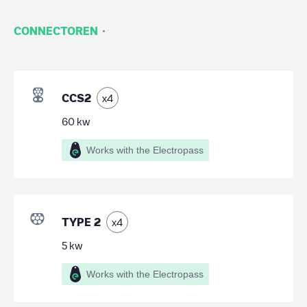
·
CONNECTOREN
CCS2
x
4
60
kw
Works with the Electropass
TYPE 2
x
4
5
kw
Works with the Electropass