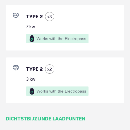
TYPE 2
x
3
7
kw
Works with the Electropass
TYPE 2
x
2
3
kw
Works with the Electropass
DICHTSTBIJZIJNDE LAADPUNTEN