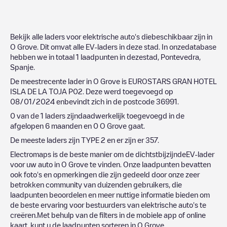
Bekijk alle laders voor elektrische auto's diebeschikbaar zijn in
O Grove
. Dit omvat alle EV-laders in deze stad. In onzedatabase
hebben we in totaal
1
laadpunten in dezestad,
Pontevedra
,
Spanje
.
De meestrecente lader in
O Grove
is
EUROSTARS GRAN HOTEL
ISLA DE LA TOJA P02
. Deze werd toegevoegd op
08/01/2024
enbevindt zich in de postcode
36991
.
0
van de
1
laders zijndaadwerkelijk toegevoegd in de
afgelopen 6 maanden en
0
O Grove
gaat.
De meeste laders zijn
TYPE 2
en er zijn er
357
.
Electromaps is de beste manier om de dichtstbijzijndeEV-lader
voor uw auto in
O Grove
te vinden. Onze laadpunten bevatten
ook foto's en opmerkingen die zijn gedeeld door onze zeer
betrokken community van duizenden gebruikers, die
laadpunten beoordelen en meer nuttige informatie bieden om
de beste ervaring voor bestuurders van elektrische auto's te
creëren.Met behulp van de filters in de mobiele app of online
kaart, kunt u de laadpunten sorteren in
O Grove
.