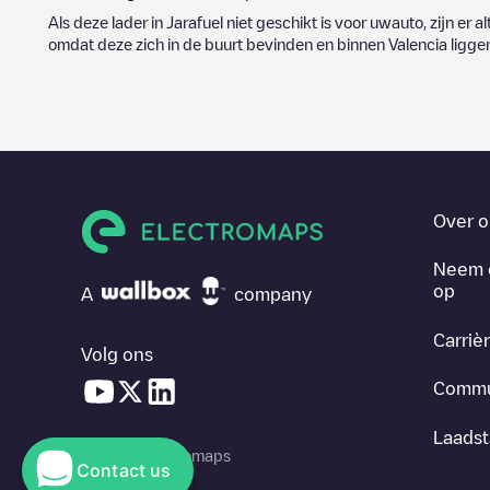
Als deze lader in
Jarafuel
niet geschikt is voor uwauto, zijn er a
omdat deze zich in de buurt bevinden en binnen
Valencia
ligge
Over o
Neem 
op
A
company
Carriè
Volg ons
Commu
Laadst
© 2026 Electromaps
Contact us