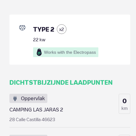
TYPE 2
x
2
22
kw
Works with the Electropass
DICHTSTBIJZIJNDE LAADPUNTEN
Oppervlak
0
km
CAMPING LAS JARAS 2
28 Calle Castilla 46623