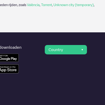
eden rijden, zoals
València
,
Torrent
,
Unknown city (temporary)
,
downloaden
Country