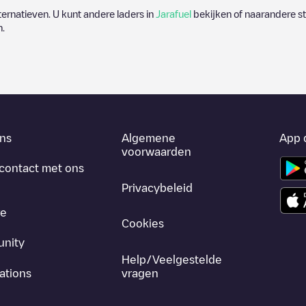
lternatieven. U kunt andere laders in
Jarafuel
bekijken of naarandere st
n.
ns
Algemene
App 
voorwaarden
contact met ons
Privacybeleid
re
Cookies
nity
Help/Veelgestelde
ations
vragen