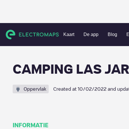
Charging stations
Spanje
Valencia
Jarafuel
CAMPING
Kaart
De app
Blog
E
CAMPING LAS JAR
Oppervlak
Created at
10/02/2022
and upda
INFORMATIE