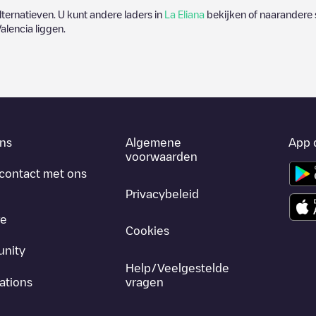
alternatieven. U kunt andere laders in
La Eliana
bekijken of naarandere s
alencia
liggen.
ns
Algemene
App 
voorwaarden
contact met ons
Privacybeleid
re
Cookies
nity
Help/Veelgestelde
ations
vragen