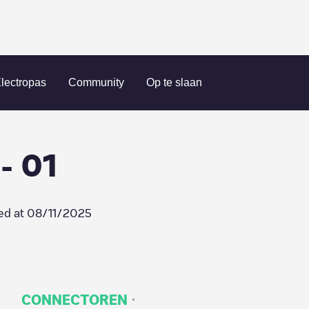
UEJAR 37 - 01
lectropas
Community
Op te slaan
- 01
ed at
08/11/2025
·
CONNECTOREN