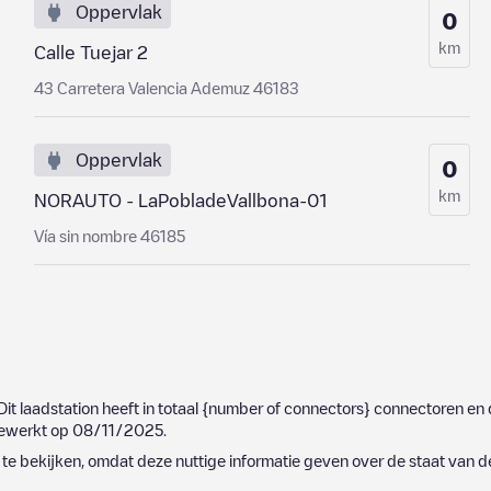
Oppervlak
0
km
Calle Tuejar 2
43 Carretera Valencia Ademuz 46183
Oppervlak
0
km
NORAUTO - LaPobladeVallbona-01
Vía sin nombre 46185
 Dit laadstation heeft in totaal
{number of connectors}
connectoren en d
jgewerkt op
08/11/2025
.
e bekijken, omdat deze nuttige informatie geven over de staat van d