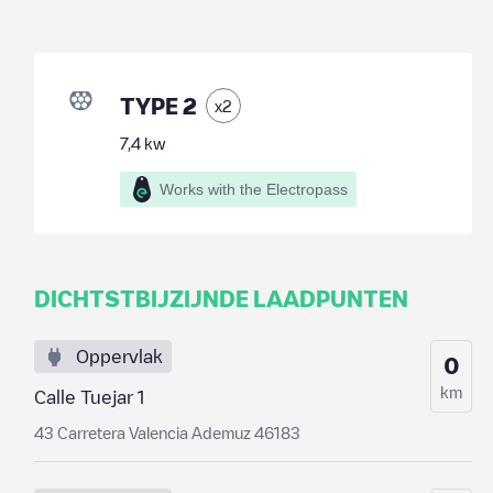
TYPE 2
x
2
7,4
kw
Works with the Electropass
DICHTSTBIJZIJNDE LAADPUNTEN
Oppervlak
0
km
Calle Tuejar 1
43 Carretera Valencia Ademuz 46183