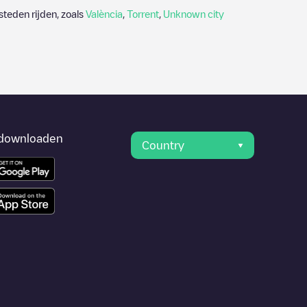
teden rijden, zoals
València
,
Torrent
,
Unknown city
downloaden
Country