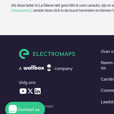
Als deze lader in
La Eliana
niet geschikt is voor uwauto, zijn er 
(temporary)
, omdat deze zich in de buurt bevinden en binnen
V
Over o
Neem 
op
A
company
Carriè
Volg ons
Commu
Laadst
© 2026 Electromaps
Contact us