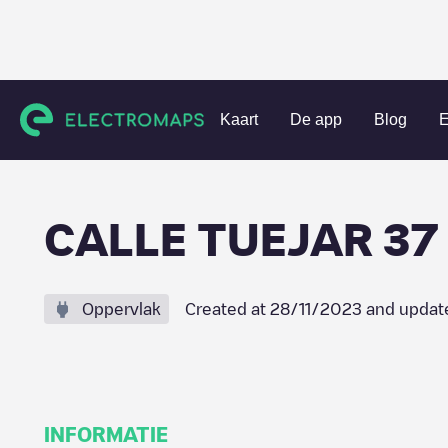
Charging stations
Spanje
Valencia
La Eliana
CALLE T
Kaart
De app
Blog
E
CALLE TUEJAR 37 
Oppervlak
Created at
28/11/2023
and updat
INFORMATIE