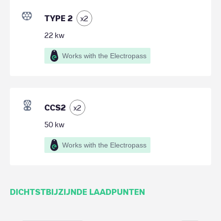
TYPE 2
x
2
22
kw
Works with the Electropass
CCS2
x
2
50
kw
Works with the Electropass
DICHTSTBIJZIJNDE LAADPUNTEN