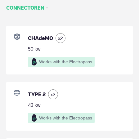
·
CONNECTOREN
CHAdeMO
x
2
50
kw
Works with the Electropass
TYPE 2
x
2
43
kw
Works with the Electropass