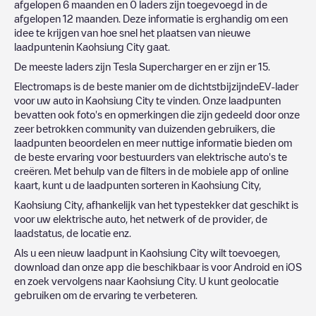
afgelopen 6 maanden en
0
laders zijn toegevoegd in de
afgelopen 12 maanden. Deze informatie is erghandig om een
idee te krijgen van hoe snel het plaatsen van nieuwe
laadpuntenin
Kaohsiung City
gaat.
De meeste laders zijn
Tesla Supercharger
en er zijn er
15
.
Electromaps is de beste manier om de dichtstbijzijndeEV-lader
voor uw auto in
Kaohsiung City
te vinden. Onze laadpunten
bevatten ook foto's en opmerkingen die zijn gedeeld door onze
zeer betrokken community van duizenden gebruikers, die
laadpunten beoordelen en meer nuttige informatie bieden om
de beste ervaring voor bestuurders van elektrische auto's te
creëren. Met behulp van de filters in de mobiele app of online
kaart, kunt u de laadpunten sorteren in
Kaohsiung City
,
Kaohsiung City
, afhankelijk van het typestekker dat geschikt is
voor uw elektrische auto, het netwerk of de provider, de
laadstatus, de locatie enz.
Als u een nieuw laadpunt in
Kaohsiung City
wilt toevoegen,
download dan onze app die beschikbaar is voor Android en iOS
en zoek vervolgens naar
Kaohsiung City
. U kunt geolocatie
gebruiken om de ervaring te verbeteren.