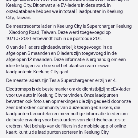
Keelung City
. Dit omvat alle EV-laders in deze stad. In
onzedatabase hebben we in totaal
1
laadpunten in
Keelung
City
,
Taiwan
.
De meestrecente lader in
Keelung City
is
Supercharger Keelung
- Xiaodong Road, Taiwan
. Deze werd toegevoegd op
10/10/2021
enbevindt zich in de postcode
201
.
0
van de
1
laders zijndaadwerkelijk toegevoegd in de
afgelopen 6 maanden en
0
laders zijn toegevoegd in de
afgelopen 12 maanden. Deze informatie is erghandig om een
idee te krijgen van hoe snel het plaatsen van nieuwe
laadpuntenin
Keelung City
gaat.
De meeste laders zijn
Tesla Supercharger
en er zijn er
4
.
Electromaps is de beste manier om de dichtstbijzijndeEV-lader
voor uw auto in
Keelung City
te vinden. Onze laadpunten
bevatten ook foto's en opmerkingen die zijn gedeeld door onze
zeer betrokken community van duizenden gebruikers, die
laadpunten beoordelen en meer nuttige informatie bieden om
de beste ervaring voor bestuurders van elektrische auto's te
creëren. Met behulp van de filters in de mobiele app of online
kaart, kunt u de laadpunten sorteren in
Keelung City
,