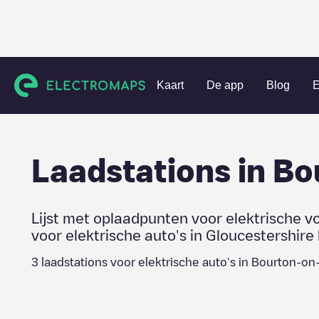
Charging stations
Verenigd Koninkrijk
Gloucestershire
Kaart
De app
Blog
E
Laadstations in
Bo
Lijst met oplaadpunten voor elektrische v
voor elektrische auto's in
Gloucestershire
3
laadstations voor elektrische auto's in
Bourton-on