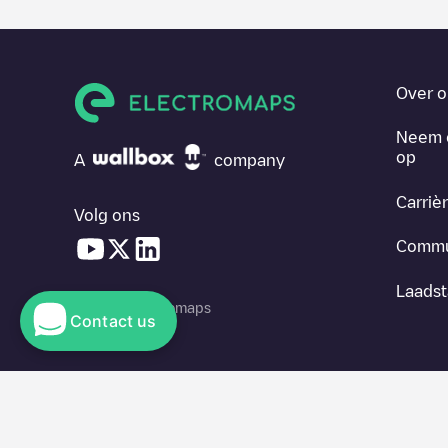
Over o
Neem 
op
A
company
Carriè
Volg ons
Commu
Laadst
© 2026 Electromaps
Contact us