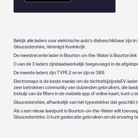
Bekijk alle laders voor elektrische auto's diebeschikbaar zijn in
Gloucestershire
,
Verenigd Koninkrijk
.
De meestrecente lader in
Bourton-on-the-Water
is
Bourton link 
0
van de
3
laders zijndaadwerkelijk toegevoegd in de afgelo
De meeste laders zijn
TYPE 2
en er zijn er
389
.
Electromaps is de beste manier om de dichtstbijzijndeEV-lader
zeer betrokken community van duizenden gebruikers, die laadp
behulp van de filters in de mobiele app of online kaart, kunt u 
Gloucestershire
, afhankelijk van het typestekker dat geschikt i
Als u een nieuw laadpunt in
Bourton-on-the-Water
wilt toevoe
Gloucestershire
. U kunt geolocatie gebruiken om de ervaring t