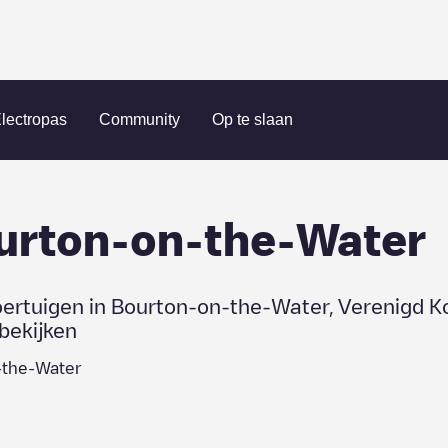
Bourton-on-the-Water
lectropas
Community
Op te slaan
urton-on-the-Water
oertuigen in
Bourton-on-the-Water
,
Verenigd Ko
bekijken
-the-Water