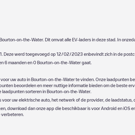
Bourton-on-the-Water
. Dit omvat alle EV-laders in deze stad. In onz
1
. Deze werd toegevoegd op
12/02/2023
enbevindt zich in de post
pen 6 maanden en
0
Bourton-on-the-Water
gaat.
 voor uw auto in
Bourton-on-the-Water
te vinden. Onze laadpunten be
unten beoordelen en meer nuttige informatie bieden om de beste ervar
de laadpunten sorteren in
Bourton-on-the-Water
.
s voor uw elektrische auto, het netwerk of de provider, de laadstatus, d
gen, download dan onze app die beschikbaar is voor Android en iOS e
e verbeteren.