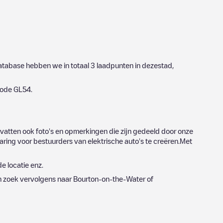
edatabase hebben we in totaal
3
laadpunten in dezestad,
code
GL54
.
vatten ook foto's en opmerkingen die zijn gedeeld door onze
ing voor bestuurders van elektrische auto's te creëren.Met
e locatie enz.
n zoek vervolgens naar
Bourton-on-the-Water
of