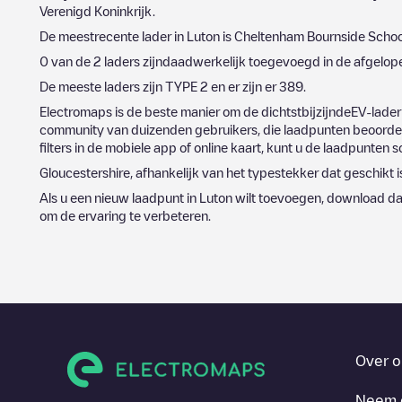
Verenigd Koninkrijk
.
De meestrecente lader in
Luton
is
Cheltenham Bournside Schoo
0
van de
2
laders zijndaadwerkelijk toegevoegd in de afgelo
De meeste laders zijn
TYPE 2
en er zijn er
389
.
Electromaps is de beste manier om de dichtstbijzijndeEV-lader
community van duizenden gebruikers, die laadpunten beoordele
filters in de mobiele app of online kaart, kunt u de laadpunten s
Gloucestershire
, afhankelijk van het typestekker dat geschikt i
Als u een nieuw laadpunt in
Luton
wilt toevoegen, download da
om de ervaring te verbeteren.
Over o
Neem 