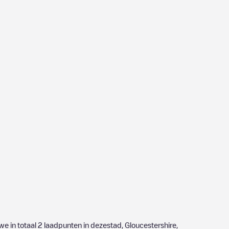
we in totaal
2
laadpunten in dezestad,
Gloucestershire
,