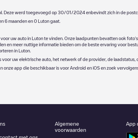
l
. Deze werd toegevoegd op
30/01/2024
enbevindt zich in de pos
pen 6 maanden en
0
Luton
gaat.
 voor uw auto in
Luton
te vinden. Onze laadpunten bevatten ook foto's
n en meer nuttige informatie bieden om de beste ervaring voor bestu
orteren in
Luton
.
s voor uw elektrische auto, het netwerk of de provider, de laadstatus, d
n onze app die beschikbaar is voor Android en iOS en zoek vervolgen
ns
Algemene
App 
voorwaarden
contact met ons