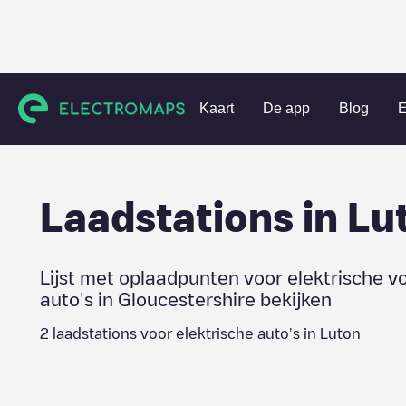
Charging stations
Verenigd Koninkrijk
Gloucestershire
Kaart
De app
Blog
E
Laadstations in
Lu
Lijst met oplaadpunten voor elektrische v
auto's in
Gloucestershire
bekijken
2
laadstations voor elektrische auto's in
Luton