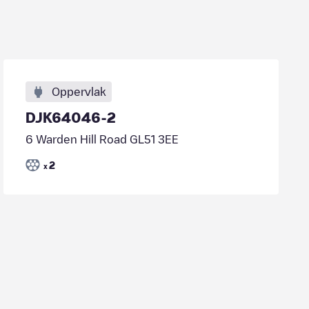
Oppervlak
DJK64046-2
6 Warden Hill Road GL51 3EE
2
x