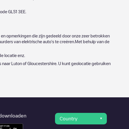
tcode
GL51 3EE
.
 en opmerkingen die zijn gedeeld door onze zeer betrokken
urders van elektrische auto's te creëren.Met behulp van de
e locatie enz.
s naar
Luton
of
Gloucestershire
. U kunt geolocatie gebruiken
downloaden
Country