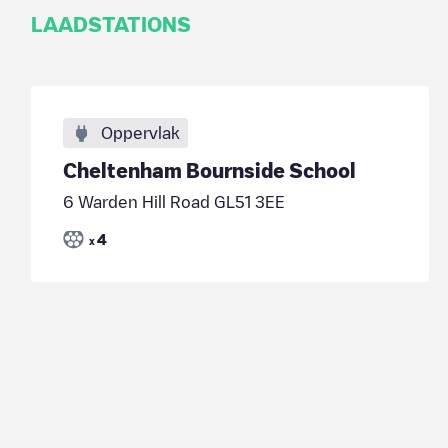
LAADSTATIONS
Oppervlak
Cheltenham Bournside School
6 Warden Hill Road GL51 3EE
4
x