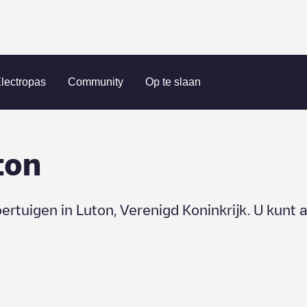
Luton
lectropas
Community
Op te slaan
ton
oertuigen in
Luton
,
Verenigd Koninkrijk
. U kunt