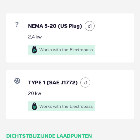
NEMA 5-20 (US Plug)
x
1
2,4
kw
Works with the Electropass
TYPE 1 (SAE J1772)
x
1
20
kw
Works with the Electropass
DICHTSTBIJZIJNDE LAADPUNTEN