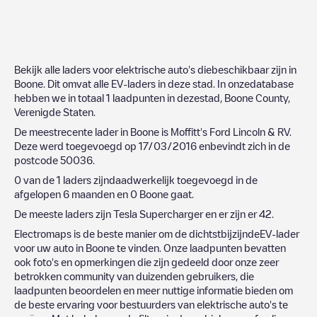
Bekijk alle laders voor elektrische auto's diebeschikbaar zijn in
Boone
. Dit omvat alle EV-laders in deze stad. In onzedatabase
hebben we in totaal
1
laadpunten in dezestad,
Boone County
,
Verenigde Staten
.
De meestrecente lader in
Boone
is
Moffitt's Ford Lincoln & RV
.
Deze werd toegevoegd op
17/03/2016
enbevindt zich in de
postcode
50036
.
0
van de
1
laders zijndaadwerkelijk toegevoegd in de
afgelopen 6 maanden en
0
Boone
gaat.
De meeste laders zijn
Tesla Supercharger
en er zijn er
42
.
Electromaps is de beste manier om de dichtstbijzijndeEV-lader
voor uw auto in
Boone
te vinden. Onze laadpunten bevatten
ook foto's en opmerkingen die zijn gedeeld door onze zeer
betrokken community van duizenden gebruikers, die
laadpunten beoordelen en meer nuttige informatie bieden om
de beste ervaring voor bestuurders van elektrische auto's te