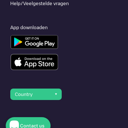
Help/Veelgestelde vragen
App downloaden
Country
Contact us
© 2023 Electromaps