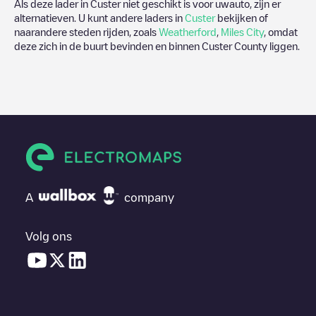
Als deze lader in
Custer
niet geschikt is voor uwauto, zijn er
alternatieven. U kunt andere laders in
Custer
bekijken of
naarandere steden rijden, zoals
Weatherford
,
Miles City
, omdat
deze zich in de buurt bevinden en binnen
Custer County
liggen.
A
company
Volg ons