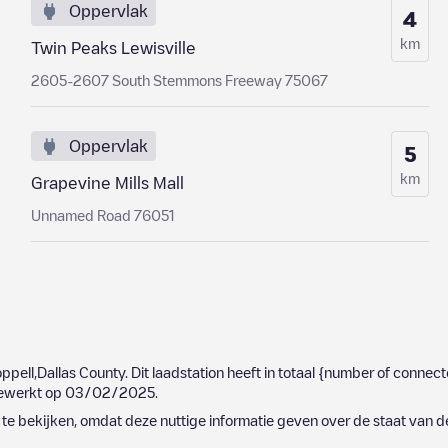
Oppervlak
4
km
Twin Peaks Lewisville
2605-2607 South Stemmons Freeway 75067
Oppervlak
5
km
Grapevine Mills Mall
Unnamed Road 76051
ppell
,
Dallas County
. Dit laadstation heeft in totaal
{number of connect
gewerkt op
03/02/2025
.
e bekijken, omdat deze nuttige informatie geven over de staat van d