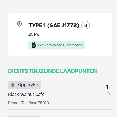
TYPE 1 (SAE J1772)
x
1
20
kw
Works with the Electropass
DICHTSTBIJZIJNDE LAADPUNTEN
Oppervlak
1
km
Black Walnut Cafe
Denton Tap Road 75019