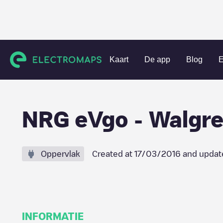
Charging stations
Verenigde Staten
Dallas County
Copp
Kaart
De app
Blog
E
NRG eVgo - Walgre
Oppervlak
Created at
17/03/2016
and updat
INFORMATIE