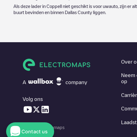
Als deze lader in
Coppell
niet geschikt is voor uwauto, zijn er a
buurt bevinden en binnen
Dallas County
liggen.
Over o
Neem 
op
A
company
Carriè
Volg ons
Commu
Laadst
© 2026 Electromaps
Contact us