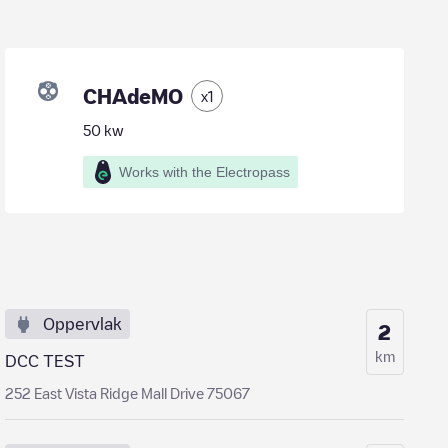
CHAdeMO
x
1
50
kw
Works with the Electropass
Oppervlak
2
km
DCC TEST
252 East Vista Ridge Mall Drive 75067