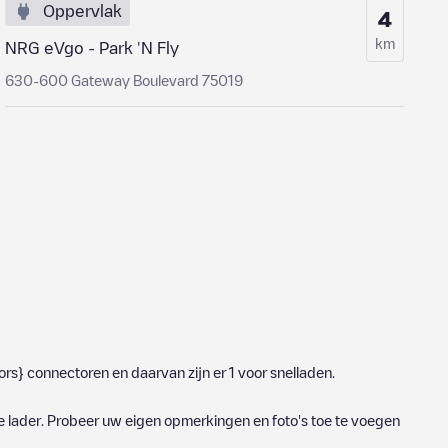
Oppervlak
4
km
NRG eVgo - Park 'N Fly
630-600 Gateway Boulevard 75019
ors}
connectoren en daarvan zijn er
1
voor snelladen.
e lader. Probeer uw eigen opmerkingen en foto's toe te voegen