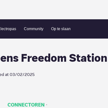
ell
NRG eVgo - Walgreens Freedom Station
lectropas
Community
Op te slaan
ens Freedom Station
ed at
03/02/2025
·
CONNECTOREN