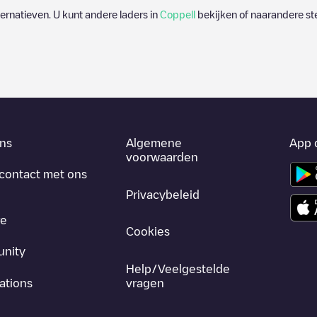
lternatieven. U kunt andere laders in
Coppell
bekijken of naarandere ste
ns
Algemene
App 
voorwaarden
contact met ons
Privacybeleid
re
Cookies
nity
Help/Veelgestelde
ations
vragen