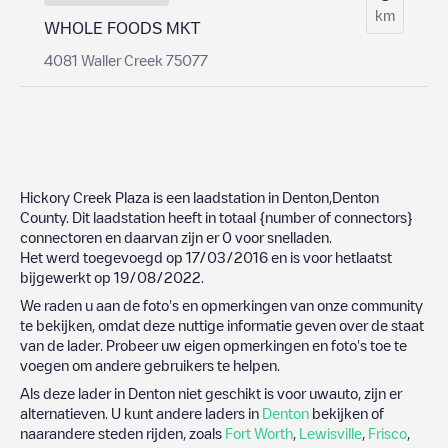
km
WHOLE FOODS MKT
4081 Waller Creek 75077
Hickory Creek Plaza
is een laadstation in
Denton
,
Denton
County
. Dit laadstation heeft in totaal
{number of connectors}
connectoren en daarvan zijn er
0
voor snelladen.
Het werd toegevoegd op
17/03/2016
en is voor hetlaatst
bijgewerkt op
19/08/2022
.
We raden u aan de foto's en opmerkingen van onze community
te bekijken, omdat deze nuttige informatie geven over de staat
van de lader. Probeer uw eigen opmerkingen en foto's toe te
voegen om andere gebruikers te helpen.
Als deze lader in
Denton
niet geschikt is voor uwauto, zijn er
alternatieven. U kunt andere laders in
Denton
bekijken of
naarandere steden rijden, zoals
Fort Worth
,
Lewisville
,
Frisco
,