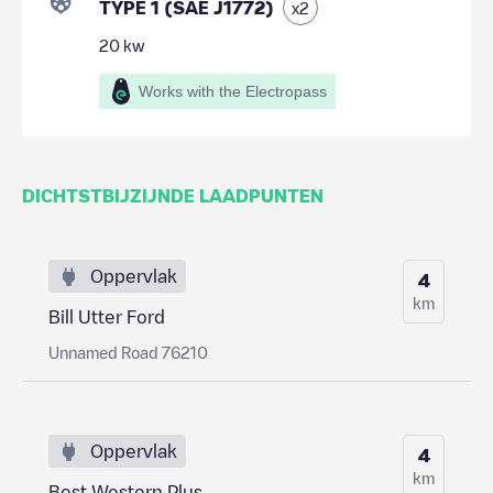
TYPE 1 (SAE J1772)
x
2
20
kw
Works with the Electropass
DICHTSTBIJZIJNDE LAADPUNTEN
Oppervlak
4
km
Bill Utter Ford
Unnamed Road 76210
Oppervlak
4
km
Best Western Plus