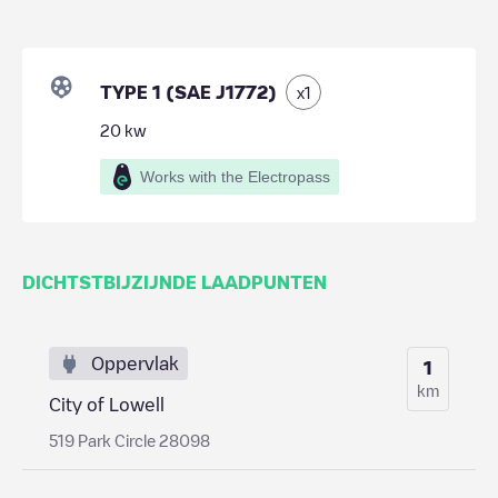
TYPE 1 (SAE J1772)
x
1
20
kw
Works with the Electropass
DICHTSTBIJZIJNDE LAADPUNTEN
Oppervlak
1
km
City of Lowell
519 Park Circle 28098