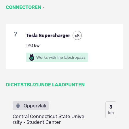
·
CONNECTOREN
Tesla Supercharger
x
8
120
kw
Works with the Electropass
DICHTSTBIJZIJNDE LAADPUNTEN
Oppervlak
3
km
Central Connecticut State Unive
rsity - Student Center