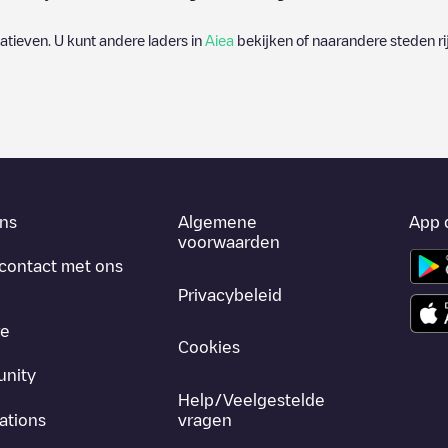
rnatieven. U kunt andere laders in
Aiea
bekijken of naarandere steden ri
ns
Algemene
App 
voorwaarden
contact met ons
Privacybeleid
re
Cookies
nity
Help/Veelgestelde
ations
vragen