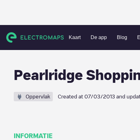
Charging stations
Verenigde Staten
Honolulu County
A
Kaart
De app
Blog
E
Pearlridge Shoppi
Oppervlak
Created at
07/03/2013
and upda
INFORMATIE