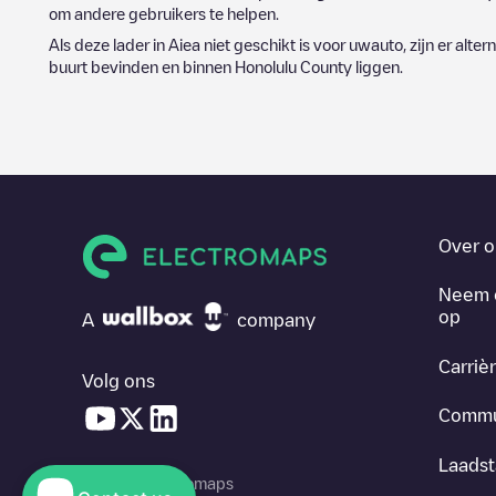
om andere gebruikers te helpen.
Als deze lader in
Aiea
niet geschikt is voor uwauto, zijn er alte
buurt bevinden en binnen
Honolulu County
liggen.
Over o
Neem 
op
A
company
Carriè
Volg ons
Commu
Laadst
© 2026 Electromaps