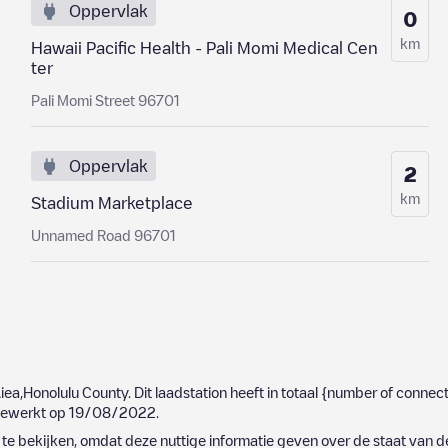
Oppervlak
0
km
Hawaii Pacific Health - Pali Momi Medical Cen
ter
Pali Momi Street 96701
Oppervlak
2
km
Stadium Marketplace
Unnamed Road 96701
iea
,
Honolulu County
. Dit laadstation heeft in totaal
{number of connect
jgewerkt op
19/08/2022
.
e bekijken, omdat deze nuttige informatie geven over de staat van d