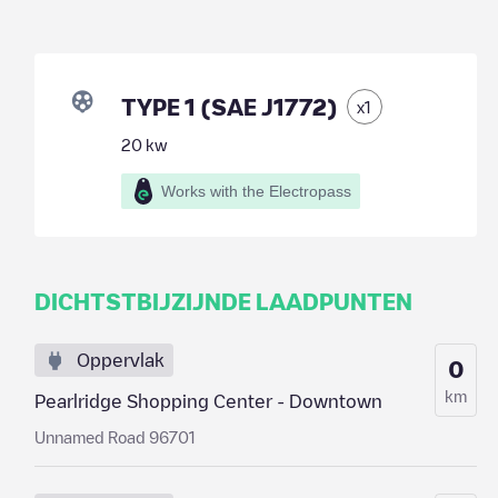
TYPE 1 (SAE J1772)
x
1
20
kw
Works with the Electropass
DICHTSTBIJZIJNDE LAADPUNTEN
Oppervlak
0
km
Pearlridge Shopping Center - Downtown
Unnamed Road 96701