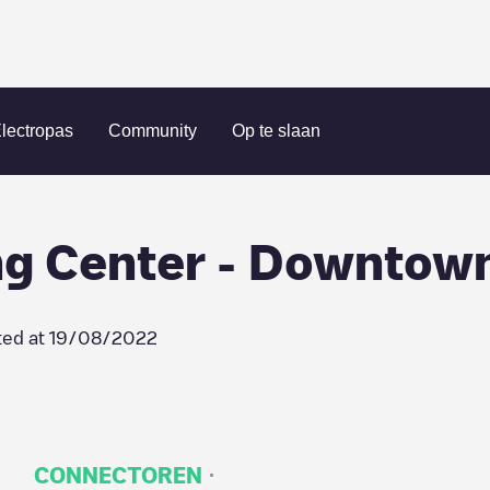
iea
Pearlridge Shopping Center - Downtown
lectropas
Community
Op te slaan
ng Center - Downtow
ted at
19/08/2022
·
CONNECTOREN