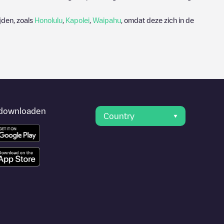
jden, zoals
Honolulu
,
Kapolei
,
Waipahu
, omdat deze zich in de
downloaden
Country