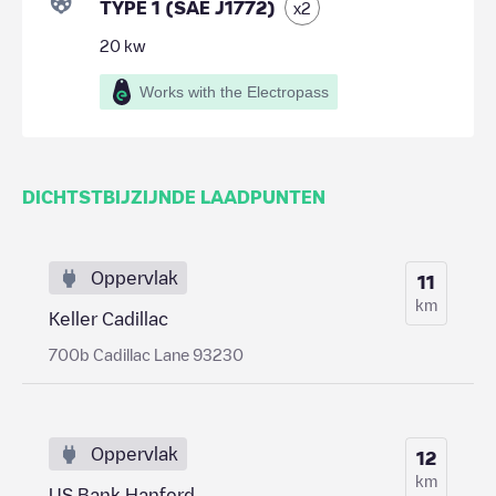
TYPE 1 (SAE J1772)
x
2
20
kw
Works with the Electropass
DICHTSTBIJZIJNDE LAADPUNTEN
Oppervlak
11
km
Keller Cadillac
700b Cadillac Lane 93230
Oppervlak
12
km
US Bank Hanford