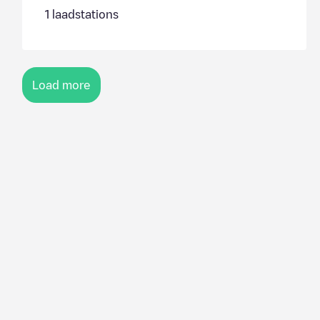
1
laadstations
Load more