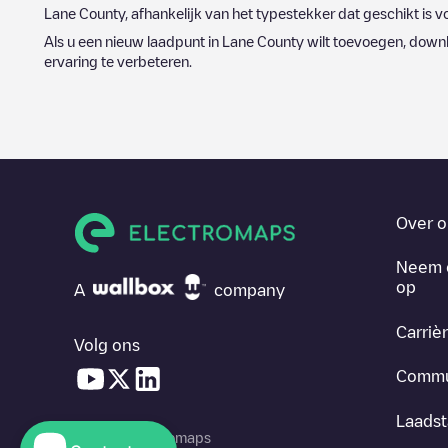
Lane County
, afhankelijk van het typestekker dat geschikt is v
Als u een nieuw laadpunt in
Lane County
wilt toevoegen, downl
ervaring te verbeteren.
Over o
Neem 
op
A
company
Carriè
Volg ons
Commu
Laadst
© 2026 Electromaps