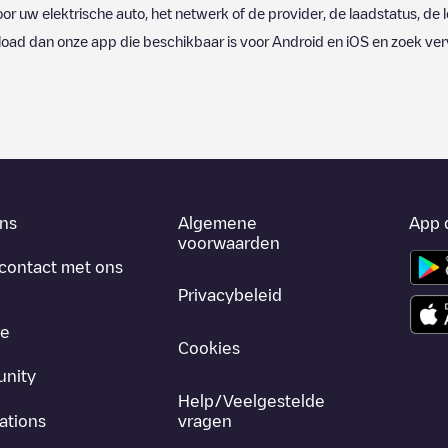
oor uw elektrische auto, het netwerk of de provider, de laadstatus, de l
oad dan onze app die beschikbaar is voor Android en iOS en zoek ve
ns
Algemene
App 
voorwaarden
contact met ons
Privacybeleid
re
Cookies
nity
Help/Veelgestelde
ations
vragen