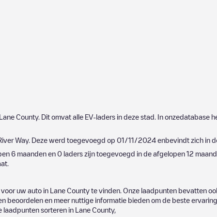
Lane County
. Dit omvat alle EV-laders in deze stad. In onzedatabase 
River Way
. Deze werd toegevoegd op
01/11/2024
enbevindt zich in 
open 6 maanden en
0
laders zijn toegevoegd in de afgelopen 12 maande
at.
 voor uw auto in
Lane County
te vinden. Onze laadpunten bevatten ook
 beoordelen en meer nuttige informatie bieden om de beste ervaring v
de laadpunten sorteren in
Lane County
,