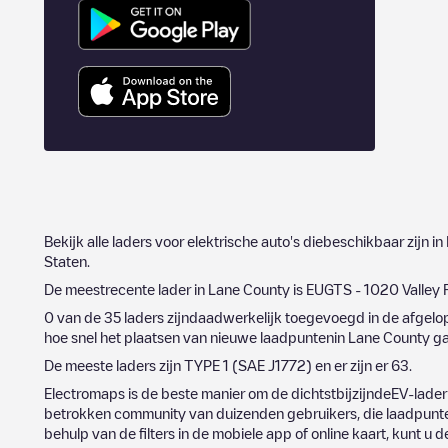
Bekijk alle laders voor elektrische auto's diebeschikbaar zijn in
Staten
.
De meestrecente lader in
Lane County
is
EUGTS - 1020 Valley 
0
van de
35
laders zijndaadwerkelijk toegevoegd in de afgel
hoe snel het plaatsen van nieuwe laadpuntenin
Lane County
ga
De meeste laders zijn
TYPE 1 (SAE J1772)
en er zijn er
63
.
Electromaps is de beste manier om de dichtstbijzijndeEV-lader
betrokken community van duizenden gebruikers, die laadpunten
behulp van de filters in de mobiele app of online kaart, kunt u 