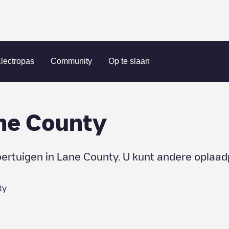
lectropas
Community
Op te slaan
ne County
oertuigen in
Lane County
. U kunt andere oplaad
ty