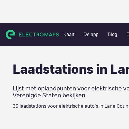
Charging stations
Verenigde Staten
Lane County
Kaart
De app
Blog
E
Laadstations in
La
Lijst met oplaadpunten voor elektrische v
Verenigde Staten
bekijken
35
laadstations voor elektrische auto's in
Lane Coun