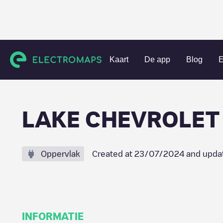
Charging stations
Verenigde Staten
Mifflin County
Lew
Kaart
De app
Blog
E
LAKE CHEVROLET
Oppervlak
Created at
23/07/2024
and upda
INFORMATIE