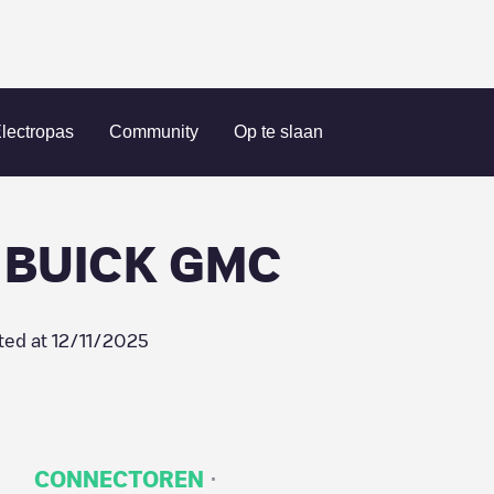
istown
LAKE CHEVROLET BUICK GMC
lectropas
Community
Op te slaan
 BUICK GMC
ted at
12/11/2025
·
CONNECTOREN