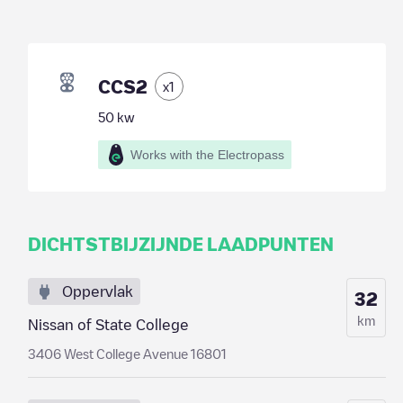
CCS2
x
1
50
kw
Works with the Electropass
DICHTSTBIJZIJNDE LAADPUNTEN
Oppervlak
32
km
Nissan of State College
3406 West College Avenue 16801