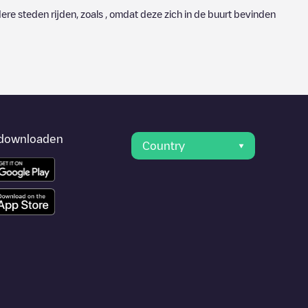
re steden rijden, zoals , omdat deze zich in de buurt bevinden
downloaden
Country