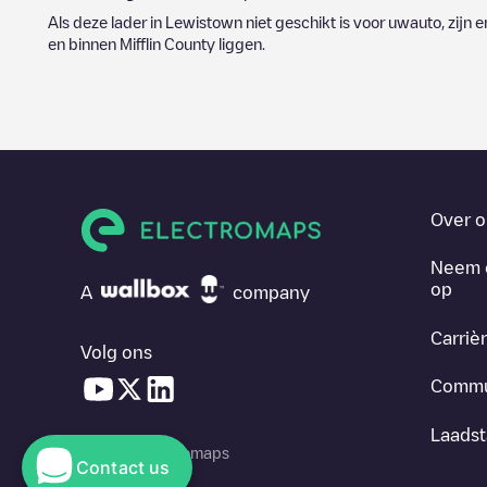
Als deze lader in
Lewistown
niet geschikt is voor uwauto, zijn e
en binnen
Mifflin County
liggen.
Over o
Neem 
op
A
company
Carriè
Volg ons
Commu
Laadst
© 2026 Electromaps
Contact us