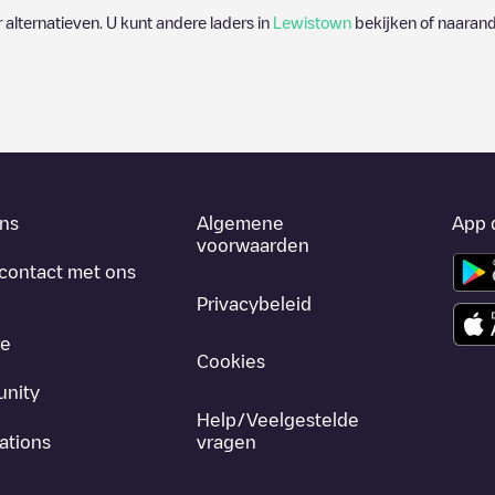
r alternatieven. U kunt andere laders in
Lewistown
bekijken of naarande
ns
Algemene
App 
voorwaarden
contact met ons
Privacybeleid
re
Cookies
nity
Help/Veelgestelde
ations
vragen