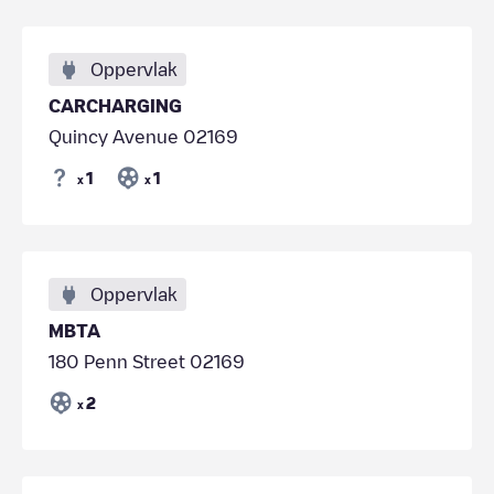
Oppervlak
CARCHARGING
Quincy Avenue 02169
1
1
x
x
Oppervlak
MBTA
180 Penn Street 02169
2
x