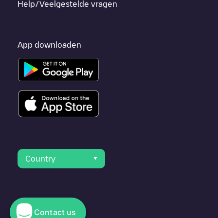
Help/Veelgestelde vragen
App downloaden
Country
Contact us
© 2023 Electromaps