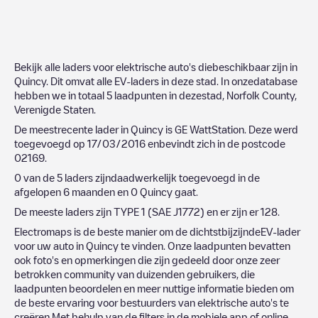
Bekijk alle laders voor elektrische auto's diebeschikbaar zijn in
Quincy
. Dit omvat alle EV-laders in deze stad. In onzedatabase
hebben we in totaal
5
laadpunten in dezestad,
Norfolk County
,
Verenigde Staten
.
De meestrecente lader in
Quincy
is
GE WattStation
. Deze werd
toegevoegd op
17/03/2016
enbevindt zich in de postcode
02169
.
0
van de
5
laders zijndaadwerkelijk toegevoegd in de
afgelopen 6 maanden en
0
Quincy
gaat.
De meeste laders zijn
TYPE 1 (SAE J1772)
en er zijn er
128
.
Electromaps is de beste manier om de dichtstbijzijndeEV-lader
voor uw auto in
Quincy
te vinden. Onze laadpunten bevatten
ook foto's en opmerkingen die zijn gedeeld door onze zeer
betrokken community van duizenden gebruikers, die
laadpunten beoordelen en meer nuttige informatie bieden om
de beste ervaring voor bestuurders van elektrische auto's te
creëren.Met behulp van de filters in de mobiele app of online