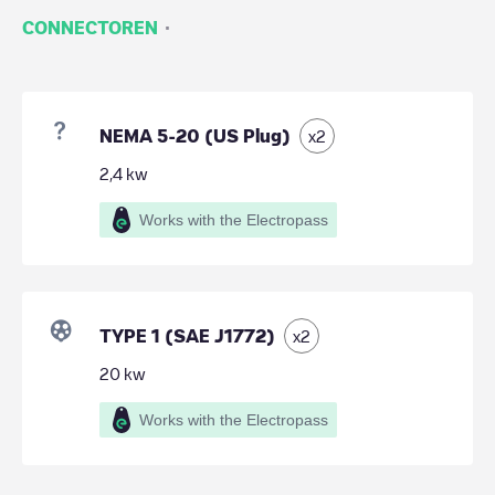
·
CONNECTOREN
NEMA 5-20 (US Plug)
x
2
2,4
kw
Works with the Electropass
TYPE 1 (SAE J1772)
x
2
20
kw
Works with the Electropass