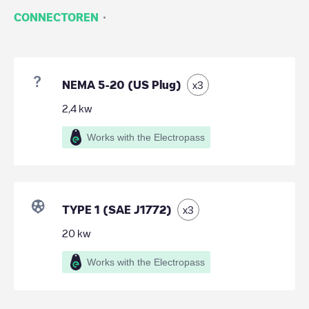
·
CONNECTOREN
NEMA 5-20 (US Plug)
x
3
2,4
kw
Works with the Electropass
TYPE 1 (SAE J1772)
x
3
20
kw
Works with the Electropass