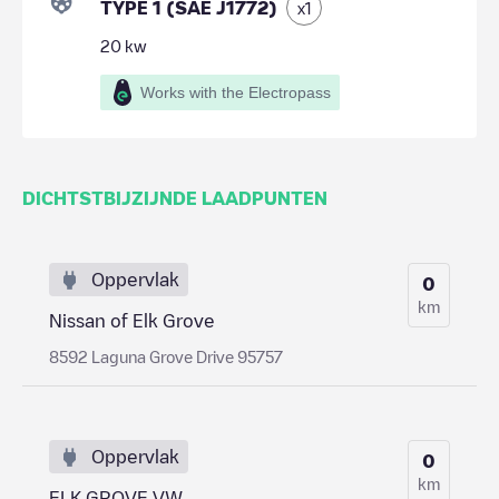
TYPE 1 (SAE J1772)
x
1
20
kw
Works with the Electropass
DICHTSTBIJZIJNDE LAADPUNTEN
Oppervlak
0
km
Nissan of Elk Grove
8592 Laguna Grove Drive 95757
Oppervlak
0
km
ELK GROVE VW