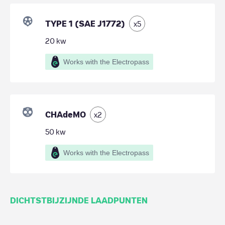
TYPE 1 (SAE J1772)
x
5
20
kw
Works with the Electropass
CHAdeMO
x
2
50
kw
Works with the Electropass
DICHTSTBIJZIJNDE LAADPUNTEN