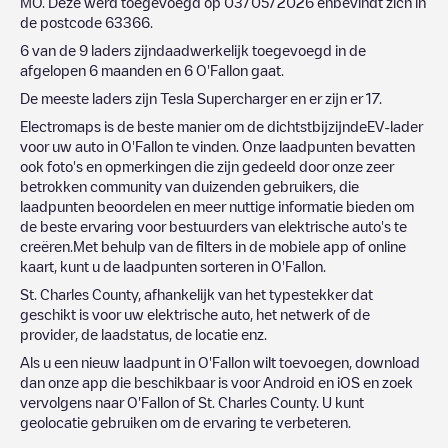
MO
. Deze werd toegevoegd op
03/05/2026
enbevindt zich in
de postcode
63366
.
6
van de
9
laders zijndaadwerkelijk toegevoegd in de
afgelopen 6 maanden en
6
O'Fallon
gaat.
De meeste laders zijn
Tesla Supercharger
en er zijn er
17
.
Electromaps is de beste manier om de dichtstbijzijndeEV-lader
voor uw auto in
O'Fallon
te vinden. Onze laadpunten bevatten
ook foto's en opmerkingen die zijn gedeeld door onze zeer
betrokken community van duizenden gebruikers, die
laadpunten beoordelen en meer nuttige informatie bieden om
de beste ervaring voor bestuurders van elektrische auto's te
creëren.Met behulp van de filters in de mobiele app of online
kaart, kunt u de laadpunten sorteren in
O'Fallon
.
St. Charles County
, afhankelijk van het typestekker dat
geschikt is voor uw elektrische auto, het netwerk of de
provider, de laadstatus, de locatie enz.
Als u een nieuw laadpunt in
O'Fallon
wilt toevoegen, download
dan onze app die beschikbaar is voor Android en iOS en zoek
vervolgens naar
O'Fallon
of
St. Charles County
. U kunt
geolocatie gebruiken om de ervaring te verbeteren.