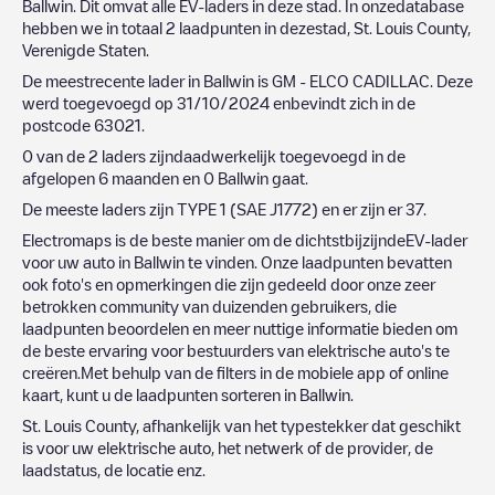
Ballwin
. Dit omvat alle EV-laders in deze stad. In onzedatabase
hebben we in totaal
2
laadpunten in dezestad,
St. Louis County
,
Verenigde Staten
.
De meestrecente lader in
Ballwin
is
GM - ELCO CADILLAC
. Deze
werd toegevoegd op
31/10/2024
enbevindt zich in de
postcode
63021
.
0
van de
2
laders zijndaadwerkelijk toegevoegd in de
afgelopen 6 maanden en
0
Ballwin
gaat.
De meeste laders zijn
TYPE 1 (SAE J1772)
en er zijn er
37
.
Electromaps is de beste manier om de dichtstbijzijndeEV-lader
voor uw auto in
Ballwin
te vinden. Onze laadpunten bevatten
ook foto's en opmerkingen die zijn gedeeld door onze zeer
betrokken community van duizenden gebruikers, die
laadpunten beoordelen en meer nuttige informatie bieden om
de beste ervaring voor bestuurders van elektrische auto's te
creëren.Met behulp van de filters in de mobiele app of online
kaart, kunt u de laadpunten sorteren in
Ballwin
.
St. Louis County
, afhankelijk van het typestekker dat geschikt
is voor uw elektrische auto, het netwerk of de provider, de
laadstatus, de locatie enz.