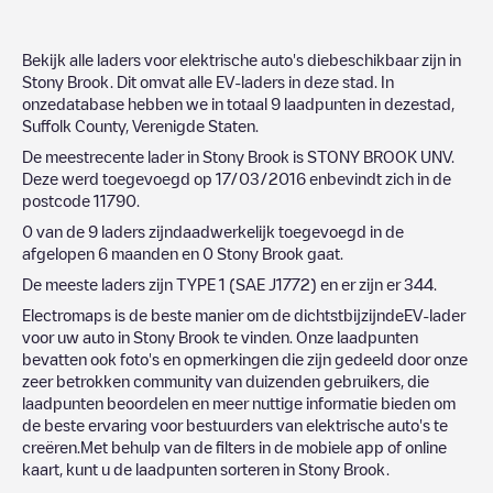
Bekijk alle laders voor elektrische auto's diebeschikbaar zijn in
Stony Brook
. Dit omvat alle EV-laders in deze stad. In
onzedatabase hebben we in totaal
9
laadpunten in dezestad,
Suffolk County
,
Verenigde Staten
.
De meestrecente lader in
Stony Brook
is
STONY BROOK UNV
.
Deze werd toegevoegd op
17/03/2016
enbevindt zich in de
postcode
11790
.
0
van de
9
laders zijndaadwerkelijk toegevoegd in de
afgelopen 6 maanden en
0
Stony Brook
gaat.
De meeste laders zijn
TYPE 1 (SAE J1772)
en er zijn er
344
.
Electromaps is de beste manier om de dichtstbijzijndeEV-lader
voor uw auto in
Stony Brook
te vinden. Onze laadpunten
bevatten ook foto's en opmerkingen die zijn gedeeld door onze
zeer betrokken community van duizenden gebruikers, die
laadpunten beoordelen en meer nuttige informatie bieden om
de beste ervaring voor bestuurders van elektrische auto's te
creëren.Met behulp van de filters in de mobiele app of online
kaart, kunt u de laadpunten sorteren in
Stony Brook
.