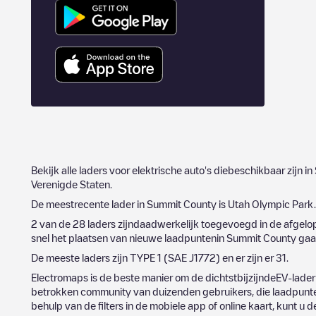
Bekijk alle laders voor elektrische auto's diebeschikbaar zijn in
Verenigde Staten
.
De meestrecente lader in
Summit County
is
Utah Olympic Park
2
van de
28
laders zijndaadwerkelijk toegevoegd in de afgel
snel het plaatsen van nieuwe laadpuntenin
Summit County
gaa
De meeste laders zijn
TYPE 1 (SAE J1772)
en er zijn er
31
.
Electromaps is de beste manier om de dichtstbijzijndeEV-lader
betrokken community van duizenden gebruikers, die laadpunten
behulp van de filters in de mobiele app of online kaart, kunt u 