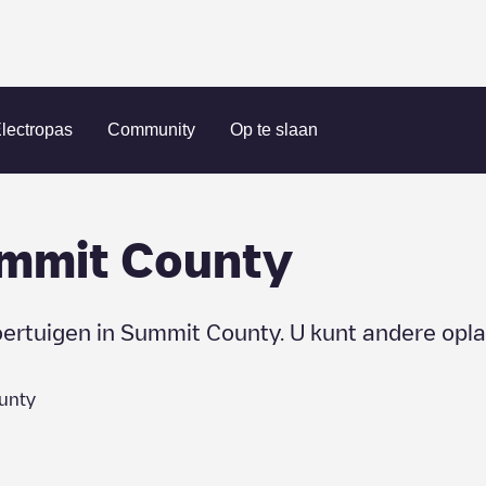
lectropas
Community
Op te slaan
mmit County
oertuigen in
Summit County
. U kunt andere opl
unty