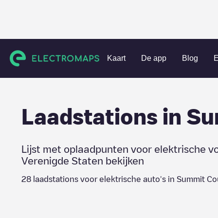
Charging stations
Verenigde Staten
Summit County
Kaart
De app
Blog
E
Laadstations in
Su
Lijst met oplaadpunten voor elektrische v
Verenigde Staten
bekijken
28
laadstations voor elektrische auto's in
Summit Co