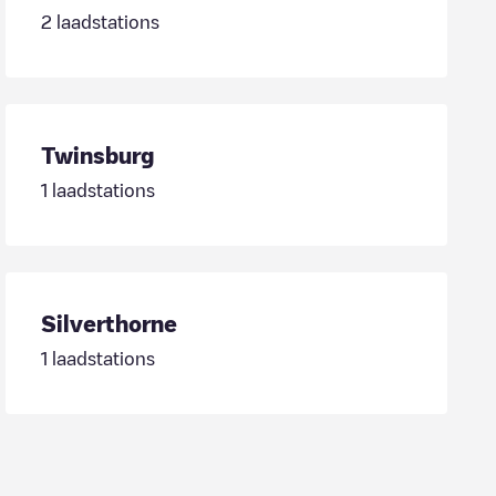
2
laadstations
Twinsburg
1
laadstations
Silverthorne
1
laadstations