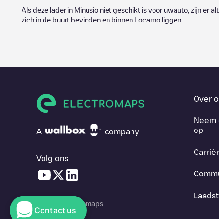
Als deze lader in
Minusio
niet geschikt is voor uwauto, zijn er a
zich in de buurt bevinden en binnen
Locarno
liggen.
Over o
Neem 
op
A
company
Carriè
Volg ons
Commu
Laadst
© 2026 Electromaps
Contact us