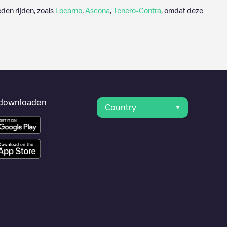
den rijden, zoals
Locarno
,
Ascona
,
Tenero-Contra
, omdat deze
downloaden
Country