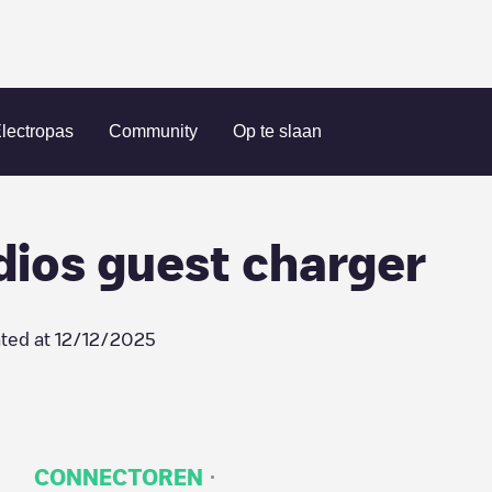
 Rooms & Studios guest charger
lectropas
Community
Op te slaan
ios guest charger
ted at
12/12/2025
·
CONNECTOREN