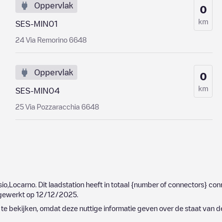
Oppervlak
0
km
SES-MIN01
24 Via Remorino 6648
Oppervlak
0
km
SES-MIN04
25 Via Pozzaracchia 6648
sio
,
Locarno
. Dit laadstation heeft in totaal
{number of connectors}
conn
ijgewerkt op
12/12/2025
.
e bekijken, omdat deze nuttige informatie geven over de staat van d