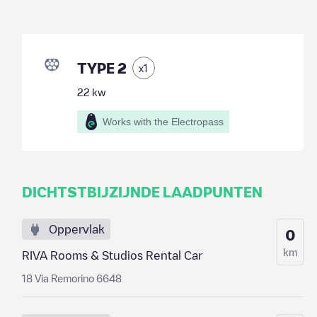
TYPE 2
x
1
22
kw
Works with the Electropass
DICHTSTBIJZIJNDE LAADPUNTEN
Oppervlak
0
km
RIVA Rooms & Studios Rental Car
18 Via Remorino 6648