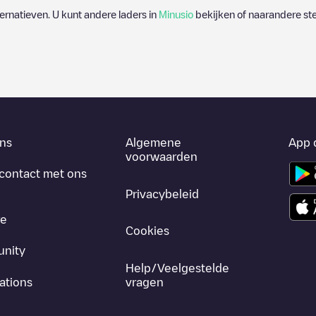
lternatieven. U kunt andere laders in
Minusio
bekijken of naarandere ste
ns
Algemene
App 
voorwaarden
contact met ons
Privacybeleid
re
Cookies
nity
Help/Veelgestelde
ations
vragen