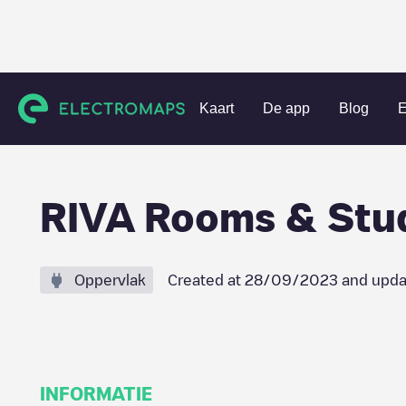
Charging stations
Zwitserland
Locarno
Minusio
RIVA
Kaart
De app
Blog
E
RIVA Rooms & Stud
Oppervlak
Created at
28/09/2023
and upda
INFORMATIE