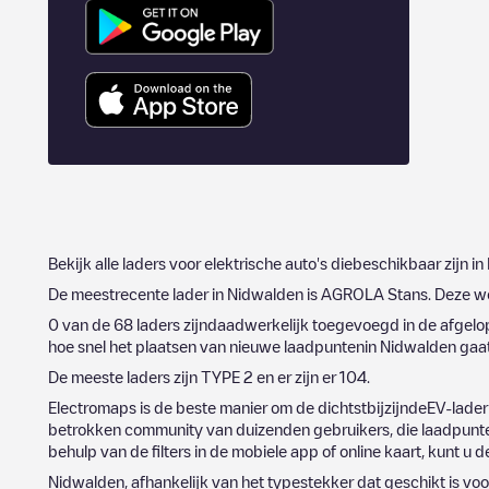
Bekijk alle laders voor elektrische auto's diebeschikbaar zijn in
De meestrecente lader in
Nidwalden
is
AGROLA Stans
. Deze 
0
van de
68
laders zijndaadwerkelijk toegevoegd in de afge
hoe snel het plaatsen van nieuwe laadpuntenin
Nidwalden
gaat
De meeste laders zijn
TYPE 2
en er zijn er
104
.
Electromaps is de beste manier om de dichtstbijzijndeEV-lader
betrokken community van duizenden gebruikers, die laadpunten
behulp van de filters in de mobiele app of online kaart, kunt u 
Nidwalden
, afhankelijk van het typestekker dat geschikt is voo