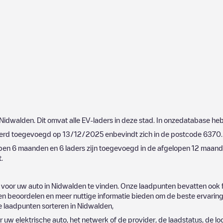
Nidwalden
. Dit omvat alle EV-laders in deze stad. In onzedatabase he
werd toegevoegd op
13/12/2025
enbevindt zich in de postcode
6370
.
lopen 6 maanden en
6
laders zijn toegevoegd in de afgelopen 12 maande
.
 voor uw auto in
Nidwalden
te vinden. Onze laadpunten bevatten ook f
 beoordelen en meer nuttige informatie bieden om de beste ervaring v
de laadpunten sorteren in
Nidwalden
,
r uw elektrische auto, het netwerk of de provider, de laadstatus, de loc