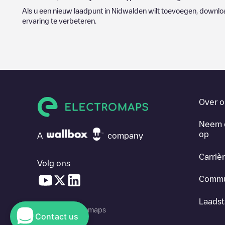
Als u een nieuw laadpunt in
Nidwalden
wilt toevoegen, downloa
ervaring te verbeteren.
Over o
Neem 
op
A
company
Carriè
Volg ons
Commu
Laadst
© 2026 Electromaps
Contact us