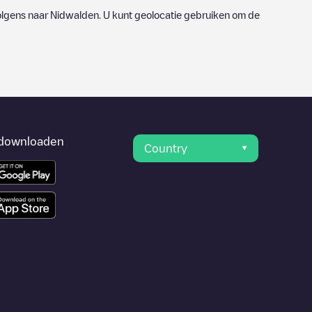
olgens naar
Nidwalden
. U kunt geolocatie gebruiken om de
downloaden
Country