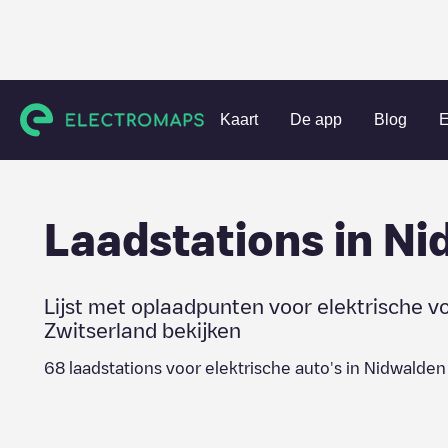
Charging stations
Zwitserland
Nidwalden
Kaart
De app
Blog
E
Laadstations in
Ni
Lijst met oplaadpunten voor elektrische v
Zwitserland
bekijken
68
laadstations voor elektrische auto's in
Nidwalden