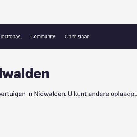
lectropas
Community
Op te slaan
dwalden
oertuigen in
Nidwalden
. U kunt andere oplaadpu