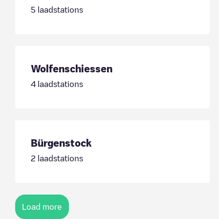
5
laadstations
Wolfenschiessen
4
laadstations
Bürgenstock
2
laadstations
Load more