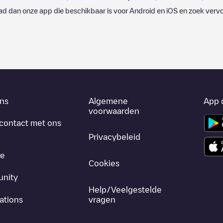
d dan onze app die beschikbaar is voor Android en iOS en zoek verv
ns
Algemene
App 
voorwaarden
contact met ons
Privacybeleid
re
Cookies
nity
Help/Veelgestelde
ations
vragen