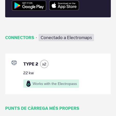
·
CONNECTORS
Conectado a Electromaps
TYPE 2
x
2
22
kw
Works with the Electropass
PUNTS DE CÀRREGA MÉS PROPERS