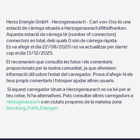
Herzo Energie GmbH - Herzogenaurach - Carl-von-Oss
és una
estació de càrrega situada a
Herzogenaurach
,
Mittelfranken
.
Aquesta estació de càrrega té
{number of connectors}
connectors en total, dels quals
0
són de càrrega ràpida.
Es va afegir el dia
22/08/2020
i es va actualitzar per darrer
cop el dia
13/12/2025
.
Et recomanem que consultis les fotos i els comentaris
proporcionats per la nostra comunitat, ja que ofereixen
informació útil sobre l'estat del carregador. Prova d'afegir-hi els
teus propis comentaris i fotosper ajudar altres usuaris.
Si aquest carregador situat a
Herzogenaurach
no va bé per al
teu cotxe, hi ha alternatives. Pots consultar altres carregadors a
Herzogenaurach
o en ciutats properes de la mateixa zona
Nürnberg
,
Fürth
,
Erlangen