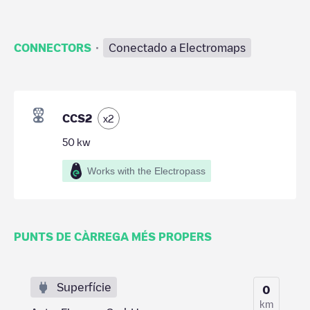
·
CONNECTORS
Conectado a Electromaps
CCS2
x
2
50
kw
Works with the Electropass
PUNTS DE CÀRREGA MÉS PROPERS
Superfície
0
km