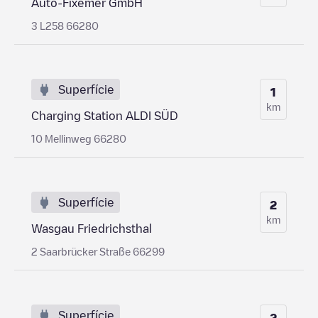
Auto-Fixemer GmbH
3 L258 66280
Superfície
1
km
Charging Station ALDI SÜD
10 Mellinweg 66280
Superfície
2
km
Wasgau Friedrichsthal
2 Saarbrücker Straße 66299
Superfície
2