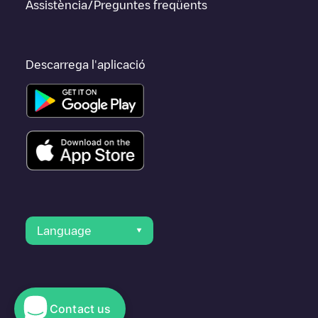
Assistència/Preguntes freqüents
Descarrega l'aplicació
Language
Contact us
© 2023 Electromaps