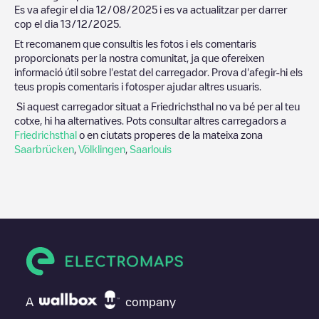
Es va afegir el dia
12/08/2025
i es va actualitzar per darrer
cop el dia
13/12/2025
.
Et recomanem que consultis les fotos i els comentaris
proporcionats per la nostra comunitat, ja que ofereixen
informació útil sobre l'estat del carregador. Prova d'afegir-hi els
teus propis comentaris i fotosper ajudar altres usuaris.
Si aquest carregador situat a
Friedrichsthal
no va bé per al teu
cotxe, hi ha alternatives. Pots consultar altres carregadors a
Friedrichsthal
o en ciutats properes de la mateixa zona
Saarbrücken
,
Völklingen
,
Saarlouis
A
company