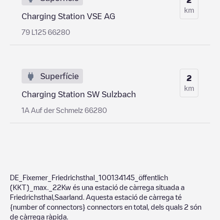
km
Charging Station VSE AG
79 L125 66280
Superfície
2
km
Charging Station SW Sulzbach
1A Auf der Schmelz 66280
DE_Fixemer_Friedrichsthal_100134145_öffentlich
(KKT)_max._22Kw
és una estació de càrrega situada a
Friedrichsthal
,
Saarland
. Aquesta estació de càrrega té
{number of connectors}
connectors en total, dels quals
2
són
de càrrega ràpida.