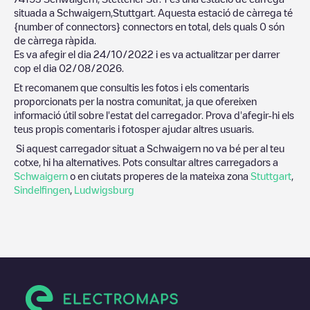
situada a
Schwaigern
,
Stuttgart
. Aquesta estació de càrrega té
{number of connectors}
connectors en total, dels quals
0
són
de càrrega ràpida.
Es va afegir el dia
24/10/2022
i es va actualitzar per darrer
cop el dia
02/08/2026
.
Et recomanem que consultis les fotos i els comentaris
proporcionats per la nostra comunitat, ja que ofereixen
informació útil sobre l'estat del carregador. Prova d'afegir-hi els
teus propis comentaris i fotosper ajudar altres usuaris.
Si aquest carregador situat a
Schwaigern
no va bé per al teu
cotxe, hi ha alternatives. Pots consultar altres carregadors a
Schwaigern
o en ciutats properes de la mateixa zona
Stuttgart
,
Sindelfingen
,
Ludwigsburg