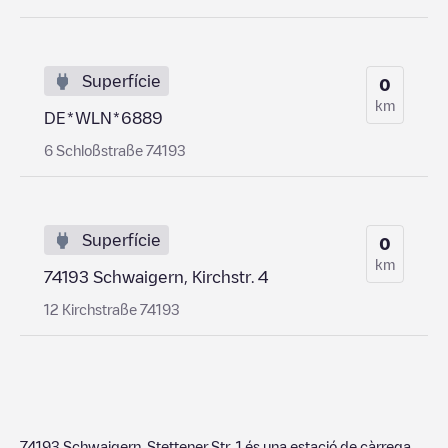
Superfície
0
km
DE*WLN*6889
6 Schloßstraße 74193
Superfície
0
km
74193 Schwaigern, Kirchstr. 4
12 Kirchstraße 74193
74193 Schwaigern, Stettener Str. 1
és una estació de càrrega