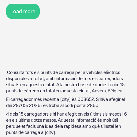
Load more
Consulta tots els punts de càrrega per a vehicles elèctrics
disponibles a
{city}
, amb informació de tots els carregadors
situats en aquesta ciutat. A la nostra base de dades tenim
15
puntsde càrrega en total en aquesta ciutat,
Anvers
,
Bèlgica
.
El carregador més recent a
{city}
ès
003652
. S'hiva afegir el
dia
28/05/2026
i es troba al codi postal
2860
.
4
dels
15
carregadors s'hi han afegit en els últims sis mesos i
6
en els últims dotze mesos. Aquesta informació és molt útil
perquè et facis una idea dela rapidesa amb què s'instal·len
punts de càrrega a
{city}
.