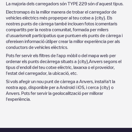
La majoria dels carregadors són
TYPE 2
29
són d'aquest tipus.
Electromaps és la millor manera de trobar el carregador de
vehicles elèctrics més properper al teu cotxe a
{city}
. Els
nostres punts de càrrega també inclouen fotos icomentaris
compartits per la nostra comunitat, formada per milers
d'usuarismolt participatius que puntuen els punts de càrrega i
ofereixen informació útilper crear la millor experiència per als
conductors de vehicles elèctrics.
Pots fer servir els filtres de l'app mòbil o del mapa web per
ordenar els punts decàrrega situats a
{city}
,
Anvers
segons el
tipus d'endoll del teu cotxe elèctric, laxarxa o el proveïdor,
l'estat del carregador, la ubicació, etc.
Si vols afegir un nou punt de càrrega a
Anvers
, instal·la't la
nostra app, disponible per a Android i iOS, i cerca
{city}
o
Anvers
. Pots fer servir la geolocalització per millorar
l'experiència.