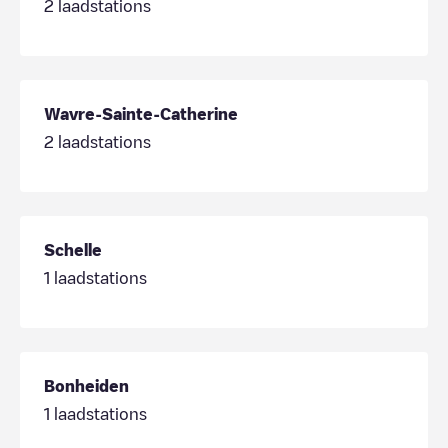
2
laadstations
Wavre-Sainte-Catherine
2
laadstations
Schelle
1
laadstations
Bonheiden
1
laadstations