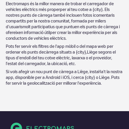
Electromaps és la millor manera de trobar el carregador de
vehicles elèctrics més properper al teu cotxe a
{city}
. Els
nostres punts de càrrega també inclouen fotos icomentaris
compartits per la nostra comunitat, formada per milers
d'usuarismolt participatius que puntuen els punts de càrrega i
ofereixen informació útilper crear la millor experiència per als
conductors de vehicles elèctrics.
Pots fer servir els filtres de l'app mòbil o del mapa web per
ordenar els punts decàrrega situats a
{city}
,
Liège
segons el
tipus d'endoll del teu cotxe elèctric, laxarxa o el proveïdor,
l'estat del carregador, la ubicació, etc.
Si vols afegir un nou punt de càrrega a
Liège
, instal·la't la nostra
app, disponible per a Android i iOS, i cerca
{city}
o
Liège
. Pots
fer servir la geolocalització per millorar l'experiència.