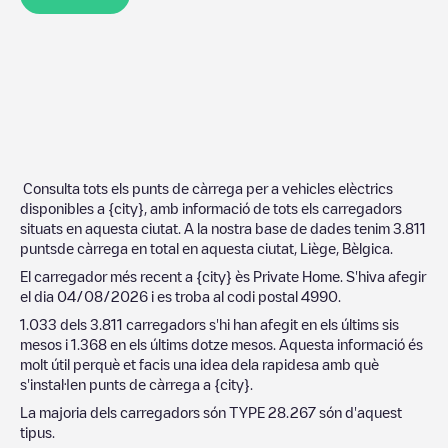
Consulta tots els punts de càrrega per a vehicles elèctrics
disponibles a
{city}
, amb informació de tots els carregadors
situats en aquesta ciutat. A la nostra base de dades tenim
3.811
puntsde càrrega en total en aquesta ciutat,
Liège
,
Bèlgica
.
El carregador més recent a
{city}
ès
Private Home
. S'hiva afegir
el dia
04/08/2026
i es troba al codi postal
4990
.
1.033
dels
3.811
carregadors s'hi han afegit en els últims sis
mesos i
1.368
en els últims dotze mesos. Aquesta informació és
molt útil perquè et facis una idea dela rapidesa amb què
s'instal·len punts de càrrega a
{city}
.
La majoria dels carregadors són
TYPE 2
8.267
són d'aquest
tipus.