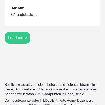
Hannut
87
laadstations
Load more
Bekijk alle laders voor elektrische auto's diebeschikbaar zijn in
Liège
. Dit omvat alle EV-laders in deze stad. In onzedatabase
hebben we in totaal
3.811
laadpunten in
Liège
,
België
.
De meestrecente lader in
Liège
is
Private Home
. Deze werd
toegevoegd op
04/08/2026
enbevindt zich in de postcode